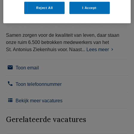
Reject All
I Accept
Samen zorgen voor de kwaliteit van leven, daar staan
onze ruim 6.500 betrokken medewerkers van het
St. Antonius Ziekenhuis voor. Naast...
Lees meer
Toon email
Toon telefoonnummer
Bekijk meer vacatures
Gerelateerde vacatures