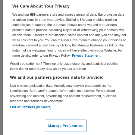
We Care About Your Privacy
BRANCHE
AANSTELLING
We and our
889
partners store and access personal data, like browsing data
Ziekenhuis
Tijdelijk dienstverband
or unique identifiers, on your device. Selecting I Accept enables tracking
technologies to support the purposes shown under we and our partners
PLAATSINGSDATUM
NIVEAU
process data to provide. Selecting Reject All or withdrawing your consent will
9 januari 2026
HBO
disable them. If trackers are disabled, some content and ads you see may not
be as relevant to you. You can resurface this menu to change your choices or
withdraw consent at any time by clicking the Manage Preferences link on the
ERVARING
DIENSTVERBAND
bottom of the webpage. Your choices will have effect within our Website. For
Senior
Fulltime
more details, refer to our Privacy Policy.
Privacy Statement
Would you rather not? Then we only place essential and statistical cookies,
these do not record any data about you as a person
Vacature niet beschikbaar
We and our partners process data to provide:
Deze vacature Teamhoofd verpleegafdeling Cardiologie
Use precise geolocation data. Actively scan device characteristics for
bij St. Antonius Ziekenhuis is niet meer actueel.
identification. Store and/or access information on a device. Personalised
advertising and content, advertising and content measurement, audience
Hieronder staan enkele vergelijkbare vacatures die voor
research and services development.
u wellicht interessant zijn.
List of Partners (vendors)
Manage Preferences