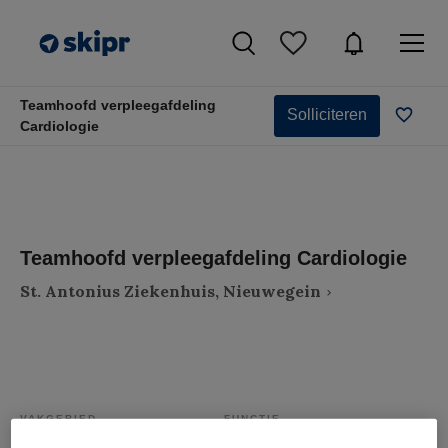
Teamhoofd verpleegafdeling
Solliciteren
Cardiologie
Teamhoofd verpleegafdeling Cardiologie
St. Antonius Ziekenhuis, Nieuwegein
VAKGEBIED
FUNCTIE
Zorgmanagement
Teammanager