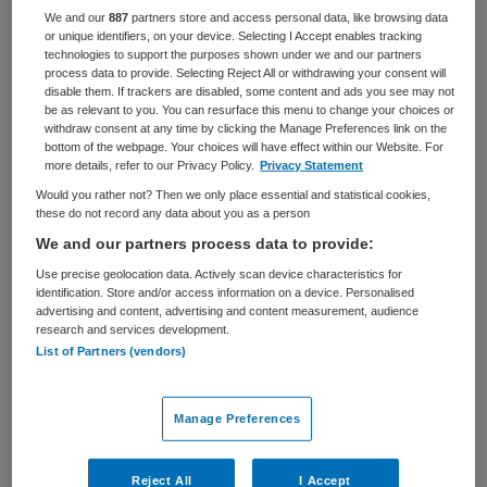
We and our
887
partners store and access personal data, like browsing data
BRANCHE
AANSTELLING
or unique identifiers, on your device. Selecting I Accept enables tracking
Onbekend
Vaste aanstelling
technologies to support the purposes shown under we and our partners
process data to provide. Selecting Reject All or withdrawing your consent will
disable them. If trackers are disabled, some content and ads you see may not
PLAATSINGSDATUM
NIVEAU
be as relevant to you. You can resurface this menu to change your choices or
2 september 2024
Overig
withdraw consent at any time by clicking the Manage Preferences link on the
bottom of the webpage. Your choices will have effect within our Website. For
ERVARING
DIENSTVERBAND
more details, refer to our Privacy Policy.
Privacy Statement
Niet nader bepaald
Niet nader bepaald
Would you rather not? Then we only place essential and statistical cookies,
these do not record any data about you as a person
We and our partners process data to provide:
Vacature niet beschikbaar
Use precise geolocation data. Actively scan device characteristics for
identification. Store and/or access information on a device. Personalised
Deze vacature Teamleider LVB+ bij Lievegoed is niet
advertising and content, advertising and content measurement, audience
meer actueel. Hieronder staan enkele vergelijkbare
research and services development.
vacatures die voor u wellicht interessant zijn.
List of Partners (vendors)
Manage Preferences
Reject All
I Accept