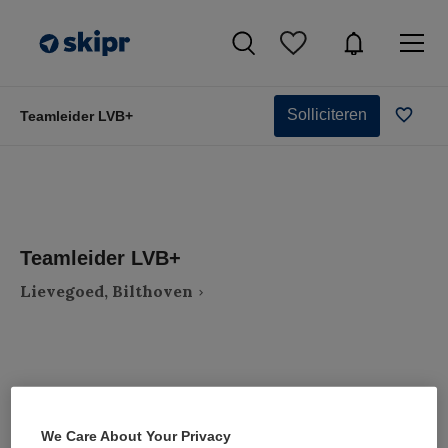
Solliciteren
Teamleider LVB+
Teamleider LVB+
Lievegoed, Bilthoven
VAKGEBIED
FUNCTIE
We Care About Your Privacy
Zorgmanagement
Teammanager