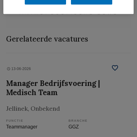
Gerelateerde vacatures
13-06-2026
Manager Bedrijfsvoering |
Medisch Team
Jellinek
, Onbekend
FUNCTIE
BRANCHE
Teammanager
GGZ