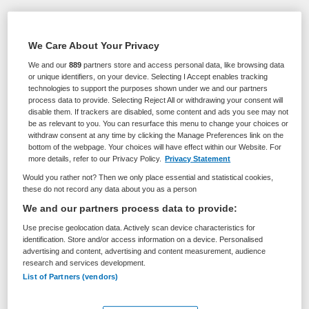
BRANCHE
AANSTELLING
Instelling/tehuis
Tijdelijk dienstverband
We Care About Your Privacy
PLAATSINGSDATUM
NIVEAU
We and our
889
partners store and access personal data, like browsing data
20 maart 2026
HBO
or unique identifiers, on your device. Selecting I Accept enables tracking
technologies to support the purposes shown under we and our partners
process data to provide. Selecting Reject All or withdrawing your consent will
ERVARING
DIENSTVERBAND
disable them. If trackers are disabled, some content and ads you see may not
Ervaren
Fulltime
be as relevant to you. You can resurface this menu to change your choices or
withdraw consent at any time by clicking the Manage Preferences link on the
bottom of the webpage. Your choices will have effect within our Website. For
Vacature niet beschikbaar
more details, refer to our Privacy Policy.
Privacy Statement
Would you rather not? Then we only place essential and statistical cookies,
Deze vacature Teammanager Acute Psychiatrie bij
these do not record any data about you as a person
Altrecht is niet meer actueel. Hieronder staan enkele
We and our partners process data to provide:
vergelijkbare vacatures die voor u wellicht interessant
Use precise geolocation data. Actively scan device characteristics for
zijn.
identification. Store and/or access information on a device. Personalised
advertising and content, advertising and content measurement, audience
research and services development.
List of Partners (vendors)