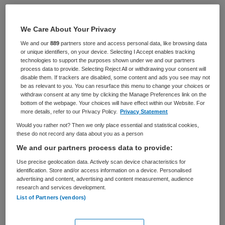
BRANCHE
AANSTELLING
GGZ
Tijdelijk dienstverband
We Care About Your Privacy
We and our
889
partners store and access personal data, like browsing data
PLAATSINGSDATUM
NIVEAU
or unique identifiers, on your device. Selecting I Accept enables tracking
17 april 2026
HBO
technologies to support the purposes shown under we and our partners
process data to provide. Selecting Reject All or withdrawing your consent will
ERVARING
DIENSTVERBAND
disable them. If trackers are disabled, some content and ads you see may not
Ervaren
Fulltime
be as relevant to you. You can resurface this menu to change your choices or
withdraw consent at any time by clicking the Manage Preferences link on the
bottom of the webpage. Your choices will have effect within our Website. For
more details, refer to our Privacy Policy.
Privacy Statement
Vacature niet beschikbaar
Would you rather not? Then we only place essential and statistical cookies,
these do not record any data about you as a person
Deze vacature Teammanager Rintveld bij Altrecht is niet
We and our partners process data to provide:
meer actueel. Hieronder staan enkele vergelijkbare
vacatures die voor u wellicht interessant zijn.
Use precise geolocation data. Actively scan device characteristics for
identification. Store and/or access information on a device. Personalised
advertising and content, advertising and content measurement, audience
research and services development.
List of Partners (vendors)