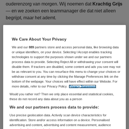
ouderenzorg van morgen. Wij noemen dat
Krachtig Grijs
— en we zoeken een teammanager die dat niet alleen
begrijpt, maar het ademt.
Voor wie energie brengt, lef toont en samen met ons
de toekomst van ouderenzorg vormgeeft
We Care About Your Privacy
We and our
889
partners store and access personal data, like browsing data
Bij ons draait zorg al jaren om mensen, om écht contact
or unique identifiers, on your device. Selecting I Accept enables tracking
en om het leven dat iemand wil leven. Maar we staan niet
technologies to support the purposes shown under we and our partners
process data to provide. Selecting Reject All or withdrawing your consent will
stil. We gaan verder, scherper, creatiever. We noemen dat
disable them. If trackers are disabled, some content and ads you see may not
Krachtig Grijs
— en we zoeken een teammanager die
be as relevant to you. You can resurface this menu to change your choices or
withdraw consent at any time by clicking the Manage Preferences link on the
deze beweging versterkt en versnelt.
bottom of the webpage. Your choices will have effect within our Website. For
more details, refer to our Privacy Policy.
Privacy Statement
Would you rather not? Then we only place essential and statistical cookies,
these do not record any data about you as a person
Wat ga je doen
We and our partners process data to provide:
Je geeft leiding aan twee a drie intramurale zorgteams
Use precise geolocation data. Actively scan device characteristics for
identification. Store and/or access information on a device. Personalised
(ca 40 medewerkers) welke barsten van talent, ideeën
advertising and content, advertising and content measurement, audience