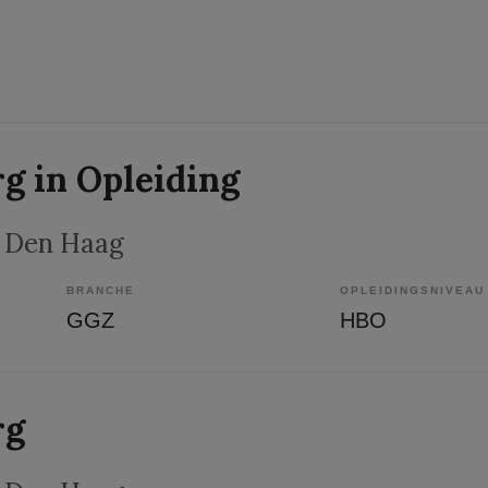
g in Opleiding
, Den Haag
BRANCHE
OPLEIDINGSNIVEAU
GGZ
HBO
rg