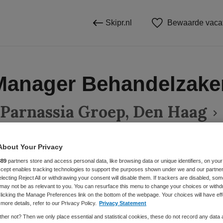
Skipr.nl
Bewaarde vaca
Manager Behandelzake
Parnassia Groep, Den Haag
About Your Privacy
BRANCHE
AANSTELLING
889
partners store and access personal data, like browsing data or unique identifiers, on your
Accept enables tracking technologies to support the purposes shown under we and our partne
Zelfstandige kliniek
electing Reject All or withdrawing your consent will disable them. If trackers are disabled, so
may not be as relevant to you. You can resurface this menu to change your choices or withd
licking the Manage Preferences link on the bottom of the webpage. Your choices will have eff
more details, refer to our Privacy Policy.
Privacy Statement
DIENSTVERBAND
Niet nader bepaald
her not? Then we only place essential and statistical cookies, these do not record any data