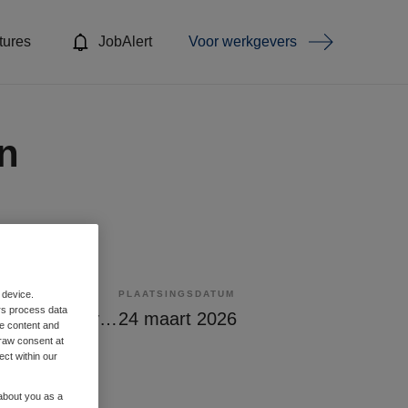
tures
JobAlert
Voor werkgevers
n
PLAATSINGSDATUM
 device.
rs process data
Tijdelijk met uitzicht op vast
24 maart 2026
me content and
raw consent at
ect within our
 about you as a