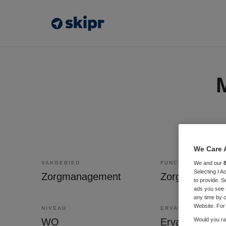
We Care 
VAKGEBIED
FUNCTIE
We and our
Selecting I 
Zorgmanagement
Zorgmanager
to provide. S
ads you see 
any time by c
Website. For 
NIVEAU
ERVARING
WO
Ervaren
Would you rat