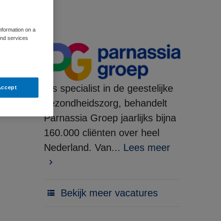
information on a
and services
Als specialist in de geestelijke
Accept
gezondheidszorg, behandelt
Parnassia Groep jaarlijks bijna
160.000 cliënten over heel
Nederland. Van...
Lees meer
Bekijk meer vacatures