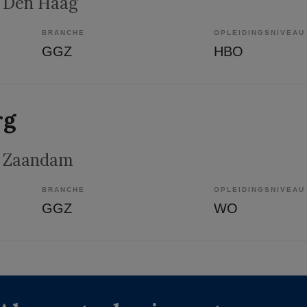
, Den Haag
BRANCHE
OPLEIDINGSNIVEAU
GGZ
HBO
rg
, Zaandam
BRANCHE
OPLEIDINGSNIVEAU
GGZ
WO