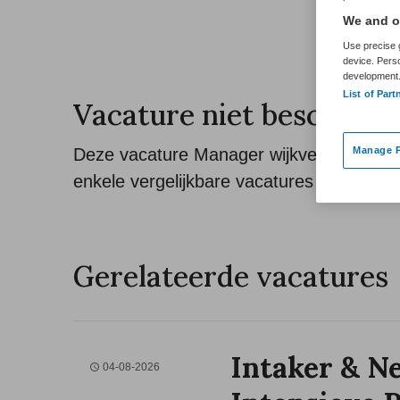
We and ou
Use precise g
device. Pers
development
List of Part
Vacature niet beschikba
Manage P
Deze vacature Manager wijkverpleging bij
enkele vergelijkbare vacatures die voor u w
Gerelateerde vacatures
Intaker & N
04-08-2026