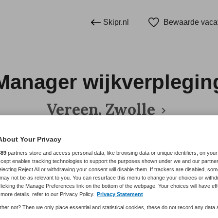
Skipr.nl
Bewaarde vaca
Manager wijkverplegin
Vereen, Zwolle
About Your Privacy
889
partners store and access personal data, like browsing data or unique identifiers, on your
BRANCHE
AANSTELLING
Accept enables tracking technologies to support the purposes shown under we and our partne
Thuiszorg
electing Reject All or withdrawing your consent will disable them. If trackers are disabled, so
may not be as relevant to you. You can resurface this menu to change your choices or withd
licking the Manage Preferences link on the bottom of the webpage. Your choices will have eff
more details, refer to our Privacy Policy.
Privacy Statement
DIENSTVERBAND
her not? Then we only place essential and statistical cookies, these do not record any data
Niet nader bepaald