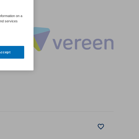
information on a
and services
Accept