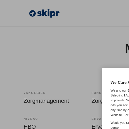
We Care 
We and our
VAKGEBIED
FUNCTIE
Selecting I 
Zorgmanagement
Zorgmanager
to provide. S
ads you see 
any time by c
Website. For 
NIVEAU
ERVARING
Would you rat
HBO
Ervaren
person