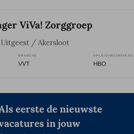
ger ViVa! Zorggroep
, Uitgeest / Akersloot
BRANCHE
OPLEIDINGSNIVEAU
VVT
HBO
Als eerste de nieuwste
vacatures in jouw