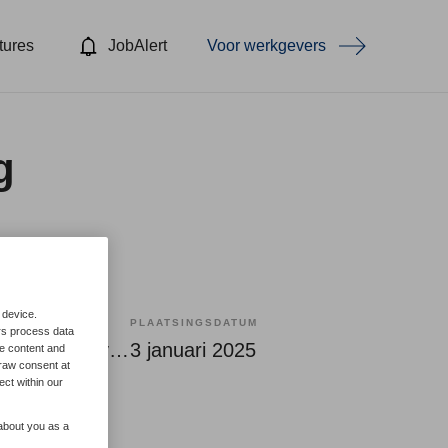
tures
JobAlert
Voor werkgevers
g
 device.
PLAATSINGSDATUM
rs process data
Tijdelijk met uitzicht op vast
3 januari 2025
me content and
raw consent at
ect within our
 about you as a