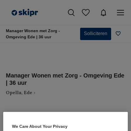
Manager Wonen met Zorg -
Solliciteren
Omgeving Ede | 36 uur
Manager Wonen met Zorg - Omgeving Ede
| 36 uur
Opella, Ede
We Care About Your Privacy
VAKGEBIED
FUNCTIE