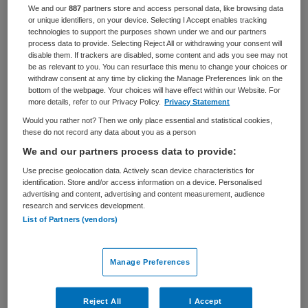
We and our
887
partners store and access personal data, like browsing data
Zorgmanagement
Zorgmanager
or unique identifiers, on your device. Selecting I Accept enables tracking
technologies to support the purposes shown under we and our partners
BRANCHE
AANSTELLING
process data to provide. Selecting Reject All or withdrawing your consent will
Verpleeghuis
Tijdelijk met uitzicht op vast
disable them. If trackers are disabled, some content and ads you see may not
be as relevant to you. You can resurface this menu to change your choices or
withdraw consent at any time by clicking the Manage Preferences link on the
PLAATSINGSDATUM
NIVEAU
bottom of the webpage. Your choices will have effect within our Website. For
1 mei 2026
HBO
more details, refer to our Privacy Policy.
Privacy Statement
Would you rather not? Then we only place essential and statistical cookies,
ERVARING
DIENSTVERBAND
these do not record any data about you as a person
Ervaren
Fulltime
We and our partners process data to provide:
Use precise geolocation data. Actively scan device characteristics for
Vacature niet beschikbaar
identification. Store and/or access information on a device. Personalised
advertising and content, advertising and content measurement, audience
research and services development.
Deze vacature Manager Wonen met Zorg - Omgeving
List of Partners (vendors)
Ede | 36 uur bij Opella is niet meer actueel. Hieronder
staan enkele vergelijkbare vacatures die voor u wellicht
interessant zijn.
Manage Preferences
Reject All
I Accept