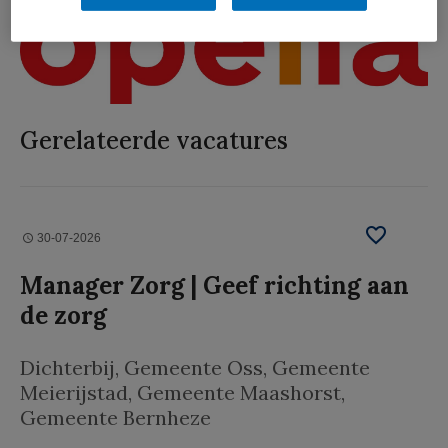
Gerelateerde vacatures
30-07-2026
Manager Zorg | Geef richting aan
de zorg
Dichterbij
, Gemeente Oss, Gemeente
Meierijstad, Gemeente Maashorst,
Gemeente Bernheze