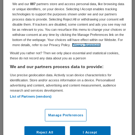
We and our
887
partners store and access personal data, like browsing data
or unique identifiers, on your device. Selecting I Accept enables tracking
BRANCHE
AANSTELLING
technologies to support the purposes shown under we and our partners
Zelfstandige kliniek
Niet nader bepaald
process data to provide. Selecting Reject All or withdrawing your consent will
disable them. If trackers are disabled, some content and ads you see may not
PLAATSINGSDATUM
NIVEAU
be as relevant to you. You can resurface this menu to change your choices or
16 juni 2025
WO
withdraw consent at any time by clicking the Manage Preferences link on the
bottom of the webpage. Your choices will have effect within our Website. For
more details, refer to our Privacy Policy.
Privacy Statement
ERVARING
DIENSTVERBAND
Niet nader bepaald
Fulltime
Would you rather not? Then we only place essential and statistical cookies,
these do not record any data about you as a person
We and our partners process data to provide:
Vacature niet beschikbaar
Use precise geolocation data. Actively scan device characteristics for
identification. Store and/or access information on a device. Personalised
Deze vacature Manager Zorg bij Parnassia Groep is niet
advertising and content, advertising and content measurement, audience
meer actueel. Hieronder staan enkele vergelijkbare
research and services development.
List of Partners (vendors)
vacatures die voor u wellicht interessant zijn.
Manage Preferences
Reject All
I Accept