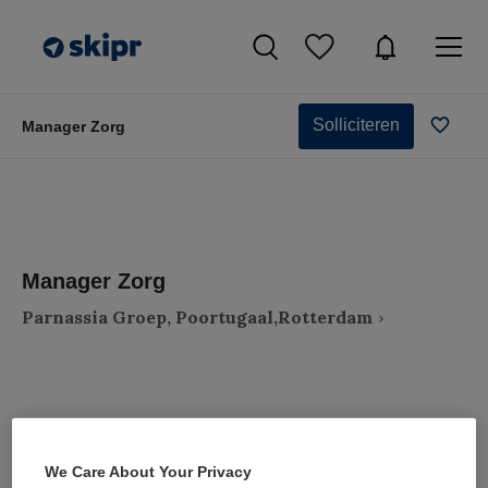
Solliciteren
Manager Zorg
Manager Zorg
Parnassia Groep, Poortugaal,Rotterdam
VAKGEBIED
FUNCTIE
We Care About Your Privacy
Zorgmanagement
Zorgmanager