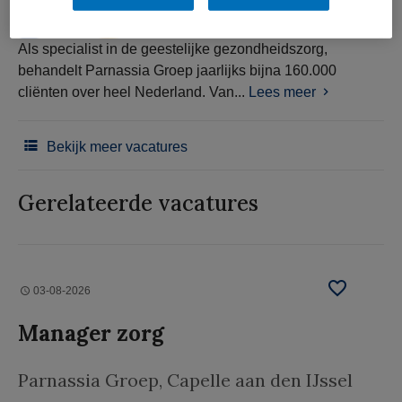
Als specialist in de geestelijke gezondheidszorg,
behandelt Parnassia Groep jaarlijks bijna 160.000
cliënten over heel Nederland. Van...
Lees meer
Bekijk meer vacatures
Gerelateerde vacatures
03-08-2026
Manager zorg
Parnassia Groep
, Capelle aan den IJssel