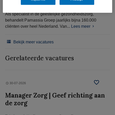
Als specialist in de geestelijke gezondheidszorg,
behandelt Parnassia Groep jaarlijks bijna 160.000
cliënten over heel Nederland. Van...
Lees meer
Bekijk meer vacatures
Gerelateerde vacatures
30-07-2026
Manager Zorg | Geef richting aan
de zorg