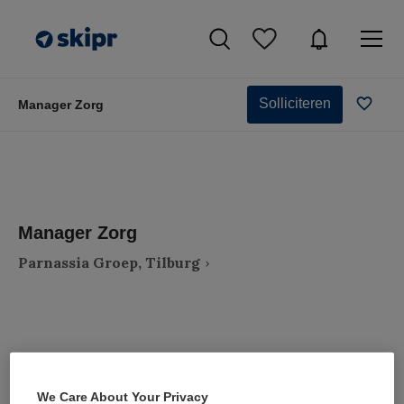
Solliciteren
Manager Zorg
Manager Zorg
Parnassia Groep, Tilburg
VAKGEBIED
FUNCTIE
Zorgmanagement
Zorgmanager
We Care About Your Privacy