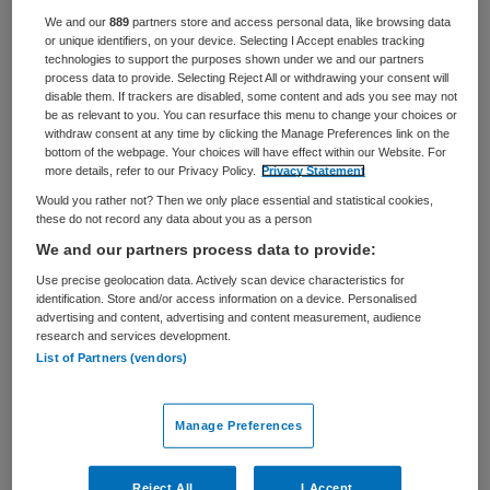
We and our
889
partners store and access personal data, like browsing data
BRANCHE
AANSTELLING
or unique identifiers, on your device. Selecting I Accept enables tracking
Zelfstandige kliniek
Niet nader bepaald
technologies to support the purposes shown under we and our partners
process data to provide. Selecting Reject All or withdrawing your consent will
disable them. If trackers are disabled, some content and ads you see may not
PLAATSINGSDATUM
NIVEAU
be as relevant to you. You can resurface this menu to change your choices or
28 augustus 2025
HBO
withdraw consent at any time by clicking the Manage Preferences link on the
bottom of the webpage. Your choices will have effect within our Website. For
ERVARING
DIENSTVERBAND
more details, refer to our Privacy Policy.
Privacy Statement
Niet nader bepaald
Fulltime
Would you rather not? Then we only place essential and statistical cookies,
these do not record any data about you as a person
We and our partners process data to provide:
Vacature niet beschikbaar
Use precise geolocation data. Actively scan device characteristics for
identification. Store and/or access information on a device. Personalised
Deze vacature Manager Zorg bij Parnassia Groep is niet
advertising and content, advertising and content measurement, audience
meer actueel. Hieronder staan enkele vergelijkbare
research and services development.
vacatures die voor u wellicht interessant zijn.
List of Partners (vendors)
Manage Preferences
Reject All
I Accept