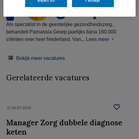
Reject All
I Accept
Als specialist in de geestelijke gezondheidszorg,
behandelt Parnassia Groep jaarlijks bijna 160.000
cliënten over heel Nederland. Van...
Lees meer
Bekijk meer vacatures
Gerelateerde vacatures
08-07-2026
Manager Zorg dubbele diagnose
keten