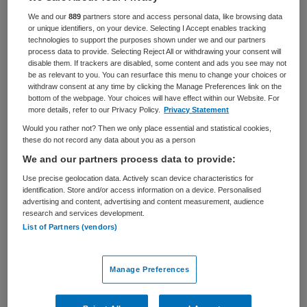
We and our
889
partners store and access personal data, like browsing data
BRANCHE
AANSTELLING
or unique identifiers, on your device. Selecting I Accept enables tracking
Zelfstandige kliniek
Vaste aanstelling
technologies to support the purposes shown under we and our partners
process data to provide. Selecting Reject All or withdrawing your consent will
PLAATSINGSDATUM
NIVEAU
disable them. If trackers are disabled, some content and ads you see may not
16 april 2025
WO
be as relevant to you. You can resurface this menu to change your choices or
withdraw consent at any time by clicking the Manage Preferences link on the
bottom of the webpage. Your choices will have effect within our Website. For
ERVARING
DIENSTVERBAND
more details, refer to our Privacy Policy.
Privacy Statement
Ervaren
Parttime
Would you rather not? Then we only place essential and statistical cookies,
these do not record any data about you as a person
We and our partners process data to provide:
Vacature niet beschikbaar
Use precise geolocation data. Actively scan device characteristics for
Deze vacature Manager Zorg vervolgklinieken bij
identification. Store and/or access information on a device. Personalised
advertising and content, advertising and content measurement, audience
Parnassia Groep is niet meer actueel. Hieronder staan
research and services development.
enkele vergelijkbare vacatures die voor u wellicht
List of Partners (vendors)
interessant zijn.
Manage Preferences