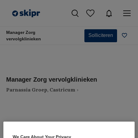
Manager Zorg
Solliciteren
vervolgklinieken
Manager Zorg vervolgklinieken
Parnassia Groep, Castricum
VAKGEBIED
FUNCTIE
Zorgmanagement
Zorgmanager
We Care About Your Privacy