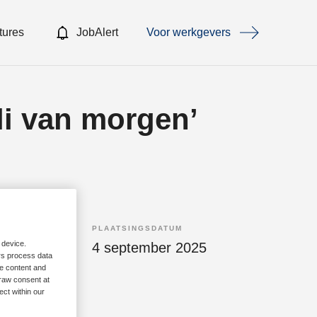
tures
JobAlert
Voor werkgevers
i van morgen’
PLAATSINGSDATUM
 device.
enstverband
4 september 2025
rs process data
me content and
raw consent at
ect within our