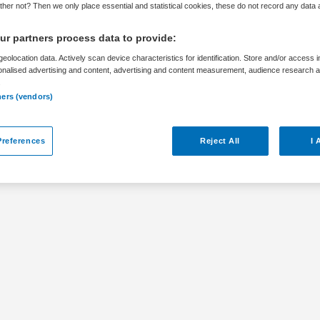
her not? Then we only place essential and statistical cookies, these do not record any data
r partners process data to provide:
eolocation data. Actively scan device characteristics for identification. Store and/or access 
onalised advertising and content, advertising and content measurement, audience research 
ar
.
ners (vendors)
ger ‘Poli van morgen’ bij Isala is niet meer
references
Reject All
I 
bare vacatures die voor u wellicht interessant