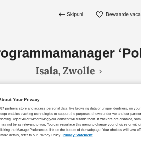
Skipr.nl
Bewaarde vaca
programmamanager ‘Pol
Isala, Zwolle
About Your Privacy
BRANCHE
AANSTELLING
887
partners store and access personal data, like browsing data or unique identifiers, on your
Onbekend
Tijdelijk di
Accept enables tracking technologies to support the purposes shown under we and our partne
electing Reject All or withdrawing your consent will disable them. If trackers are disabled, so
may not be as relevant to you. You can resurface this menu to change your choices or withd
licking the Manage Preferences link on the bottom of the webpage. Your choices will have eff
DIENSTVERBAND
more details, refer to our Privacy Policy.
Privacy Statement
Fulltime