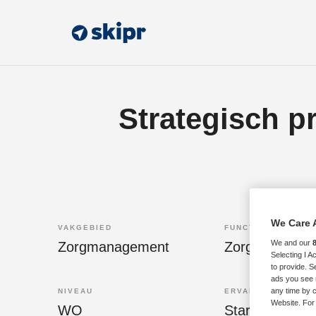
Strategisch 
We Care 
VAKGEBIED
FUNCTIE
We and our
Zorgmanagement
Zorgmanager
Selecting I 
to provide. S
ads you see 
any time by c
NIVEAU
ERVARING
Website. For 
WO
Starter