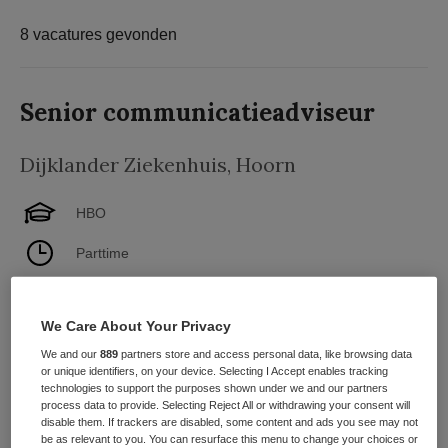
8 vacatures gevonden
Senior communicatieadviseur
Dijklander Ziekenhuis
,
Hoorn
HBO
Parttime
Vaste aanstelling
We Care About Your Privacy
Je nieuwe baan Als senior communicatieadviseur draag
We and our
889
partners store and access personal data, like browsing data
je bij aan de positionering van het ziekenhuis. Samen
or unique identifiers, on your device. Selecting I Accept enables tracking
met alle Dijklanders bouw je mee aan sterke en
technologies to support the purposes shown under we and our partners
herkenbare verhalen naar binnen en buiten. Je adviseert
process data to provide. Selecting Reject All or withdrawing your consent will
disable them. If trackers are disabled, some content and ads you see may not
over uiteenlopende onderwerpen- zoals over...
be as relevant to you. You can resurface this menu to change your choices or