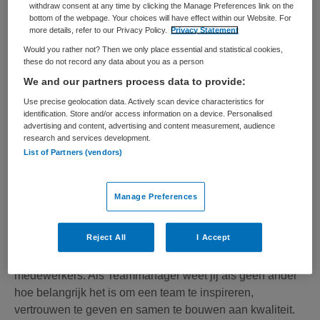
withdraw consent at any time by clicking the Manage Preferences link on the
bottom of the webpage. Your choices will have effect within our Website. For
Bekijk vacature
Bewaren
more details, refer to our Privacy Policy.
Privacy Statement
06-08-2026
Would you rather not? Then we only place essential and statistical cookies,
these do not record any data about you as a person
We and our partners process data to provide:
Teammanager
Use precise geolocation data. Actively scan device characteristics for
identification. Store and/or access information on a device. Personalised
advertising and content, advertising and content measurement, audience
Maandag
,
Hoorn
research and services development.
List of Partners (vendors)
HBO
Manage Preferences
Niet nader bepaald
Tijdelijk met uitzicht op vast
Reject All
I Accept
Over de functie Goede zorg begint bij betrokken
medewerkers. Als Teammanager weet jij als geen ander
hoe belangrijk het is om een team te inspireren,
vertrouwen te geven en samen te bouwen aan kwaliteit.