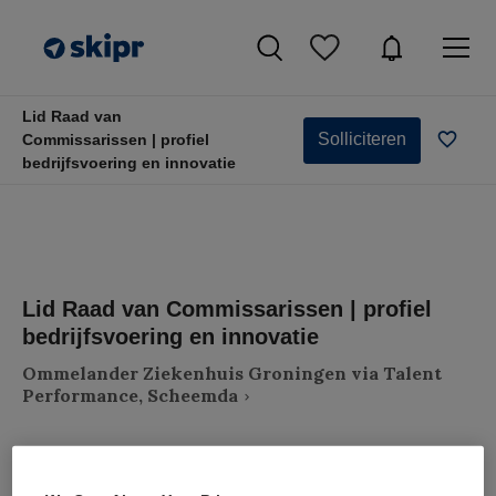
Lid Raad van
Solliciteren
Commissarissen | profiel
bedrijfsvoering en innovatie
Lid Raad van Commissarissen | profiel
bedrijfsvoering en innovatie
Ommelander Ziekenhuis Groningen via Talent
Performance, Scheemda