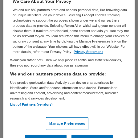
We Care About Your Privacy
We and our
889
partners store and access personal data, like browsing data
VAKGEBIED
FUNCTIE
or unique identifiers, on your device. Selecting I Accept enables tracking
Zorgmanagement
Lid Raad van Commissarissen
technologies to support the purposes shown under we and our partners
process data to provide. Selecting Reject All or withdrawing your consent will
BRANCHE
AANSTELLING
disable them. If trackers are disabled, some content and ads you see may not
Ziekenhuis
Niet nader bepaald
be as relevant to you. You can resurface this menu to change your choices or
withdraw consent at any time by clicking the Manage Preferences link on the
bottom of the webpage. Your choices will have effect within our Website. For
PLAATSINGSDATUM
NIVEAU
more details, refer to our Privacy Policy.
Privacy Statement
13 maart 2025
WO
Would you rather not? Then we only place essential and statistical cookies,
these do not record any data about you as a person
ERVARING
DIENSTVERBAND
Ervaren
Parttime
We and our partners process data to provide:
Use precise geolocation data. Actively scan device characteristics for
identification. Store and/or access information on a device. Personalised
Vacature niet beschikbaar
advertising and content, advertising and content measurement, audience
research and services development.
List of Partners (vendors)
Deze vacature Lid Raad van Commissarissen | profiel
bedrijfsvoering en innovatie bij Ommelander Ziekenhuis
Groningen via Talent Performance is niet meer actueel.
Manage Preferences
Hieronder staan enkele vergelijkbare vacatures die voor
u wellicht interessant zijn.