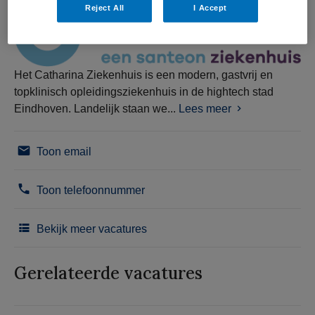
Reject All
I Accept
Het Catharina Ziekenhuis is een modern, gastvrij en
topklinisch opleidingsziekenhuis in de hightech stad
Eindhoven. Landelijk staan we...
Lees meer
Toon email
Toon telefoonnummer
Bekijk meer vacatures
Gerelateerde vacatures