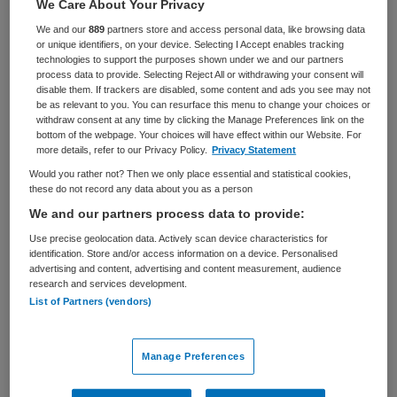
We Care About Your Privacy
VAKGEBIED
FUNCTIE
We and our
889
partners store and access personal data, like browsing data
Zorgmanagement
Teammanager
or unique identifiers, on your device. Selecting I Accept enables tracking
technologies to support the purposes shown under we and our partners
BRANCHE
AANSTELLING
process data to provide. Selecting Reject All or withdrawing your consent will
Ziekenhuis
Vaste aanstelling
disable them. If trackers are disabled, some content and ads you see may not
be as relevant to you. You can resurface this menu to change your choices or
withdraw consent at any time by clicking the Manage Preferences link on the
PLAATSINGSDATUM
NIVEAU
bottom of the webpage. Your choices will have effect within our Website. For
22 juli 2024
HBO
more details, refer to our Privacy Policy.
Privacy Statement
Would you rather not? Then we only place essential and statistical cookies,
ERVARING
DIENSTVERBAND
these do not record any data about you as a person
Ervaren
Parttime
We and our partners process data to provide:
Use precise geolocation data. Actively scan device characteristics for
Vacature niet beschikbaar
identification. Store and/or access information on a device. Personalised
advertising and content, advertising and content measurement, audience
research and services development.
Deze vacature Teamleider Polikliniek dermatologie en
List of Partners (vendors)
plastische chirurgie – parttime bij Catharina ziekenhuis is
niet meer actueel. Hieronder staan enkele vergelijkbare
vacatures die voor u wellicht interessant zijn.
Manage Preferences