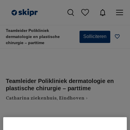
Teamleider Polikliniek
Solliciteren
dermatologie en plastische
chirurgie – parttime
Teamleider Polikliniek dermatologie en
plastische chirurgie – parttime
Catharina ziekenhuis, Eindhoven