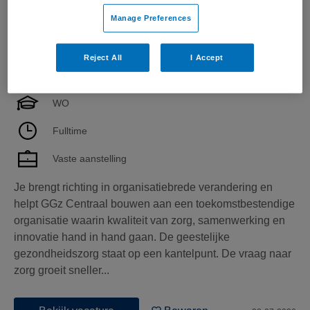
Manage Preferences
Manager Transformatie
Reject All
I Accept
GGz Centraal
,
Amersfoort
WO
Fulltime
Vaste aanstelling
Je brengt richting in organisatiebrede verandering en
helpt GGz Centraal bouwen aan een toekomstbestendige
organisatie waarin kwaliteit van zorg, samenwerking en
innovatie hand in hand gaan. De geestelijke
gezondheidszorg staat op een kantelpunt. De vraag naar
zorg groeit sneller...