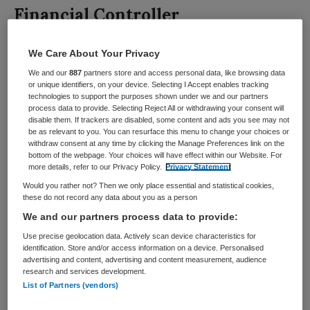
Financial Controller
GGz Centraal
,
Amersfoort
We Care About Your Privacy
We and our
887
partners store and access personal data, like browsing data
HBO
or unique identifiers, on your device. Selecting I Accept enables tracking
technologies to support the purposes shown under we and our partners
process data to provide. Selecting Reject All or withdrawing your consent will
Fulltime
disable them. If trackers are disabled, some content and ads you see may not
be as relevant to you. You can resurface this menu to change your choices or
Vaste aanstelling
withdraw consent at any time by clicking the Manage Preferences link on the
bottom of the webpage. Your choices will have effect within our Website. For
more details, refer to our Privacy Policy.
Privacy Statement
Werken in een professionele omgeving waarbij finance
en bedrijfsvoering zich met hoogwaardige zorg verbindt?
Would you rather not? Then we only place essential and statistical cookies,
these do not record any data about you as a person
Jij zorgt ervoor. Zo werk jij Werken in een professionele
We and our partners process data to provide:
omgeving waarbij finance een voortrekkersrol vervult bij
de komende veranderingen in de organisatie? Jij zorgt...
Use precise geolocation data. Actively scan device characteristics for
identification. Store and/or access information on a device. Personalised
advertising and content, advertising and content measurement, audience
research and services development.
Bekijk vacature
Bewaren
Eergisteren
List of Partners (vendors)