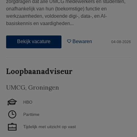
zorgdragen dat alle UMCG medewerkers en studenten,
onafhankelijk van hun (toekomstige) functie en
werkzaamheden, voldoende digi-, data-, en AI-
basiskennis en vaardigheden...
Bekijk vacature
Bewaren
04-08-2026
Loopbaanadviseur
UMCG
,
Groningen
HBO
Parttime
Tijdelijk met uitzicht op vast