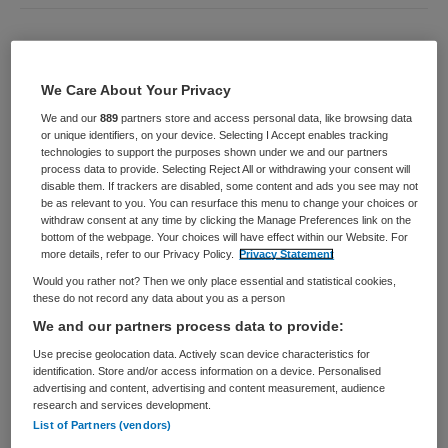
SAP Product Owner ERP
We Care About Your Privacy
UMCG
,
Groningen
We and our
889
partners store and access personal data, like browsing data
or unique identifiers, on your device. Selecting I Accept enables tracking
HBO
technologies to support the purposes shown under we and our partners
process data to provide. Selecting Reject All or withdrawing your consent will
disable them. If trackers are disabled, some content and ads you see may not
Fulltime
be as relevant to you. You can resurface this menu to change your choices or
withdraw consent at any time by clicking the Manage Preferences link on the
Tijdelijk met uitzicht op vast
bottom of the webpage. Your choices will have effect within our Website. For
more details, refer to our Privacy Policy.
Privacy Statement
Bouw mee aan de digitale toekomst van het UMCG Het
Would you rather not? Then we only place essential and statistical cookies,
UMCG werkt dagelijks aan excellente zorg, baanbrekend
these do not record any data about you as a person
onderzoek, innovatief onderwijs en een gezonde
We and our partners process data to provide:
toekomst voor iedereen. Digitale transformatie speelt
Use precise geolocation data. Actively scan device characteristics for
hierin een sleutelrol om de strategische ambities van het
identification. Store and/or access information on a device. Personalised
advertising and content, advertising and content measurement, audience
UMCG te...
research and services development.
List of Partners (vendors)