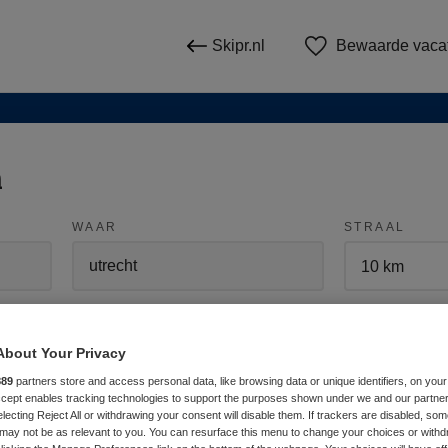
Skipr.nl
Bewaarde vaca
n
WAAR
STRAAL
About Your Privacy
889
partners store and access personal data, like browsing data or unique identifiers, on your
Accept enables tracking technologies to support the purposes shown under we and our partne
Wis filter
Opleiding
Meer filters
electing Reject All or withdrawing your consent will disable them. If trackers are disabled, so
may not be as relevant to you. You can resurface this menu to change your choices or withd