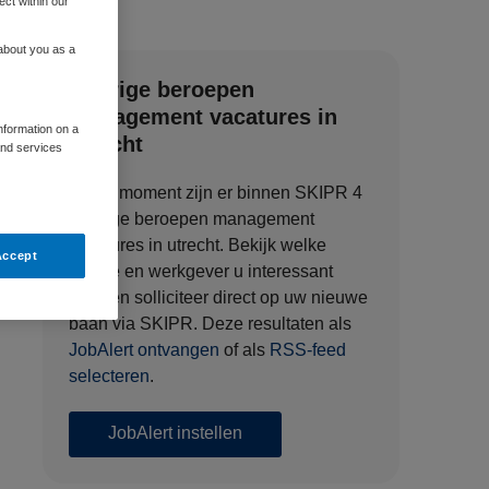
ect within our
 about you as a
Overige beroepen
management vacatures in
information on a
utrecht
and services
Op dit moment zijn er binnen SKIPR 4
Overige beroepen management
vacatures in utrecht. Bekijk welke
Accept
functie en werkgever u interessant
vindt en solliciteer direct op uw nieuwe
baan via SKIPR. Deze resultaten als
JobAlert ontvangen
of als
RSS-feed
selecteren
.
JobAlert instellen