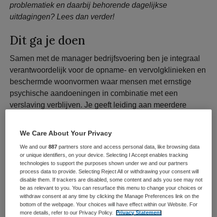
problematiek en daarbij behorende dagelijkse
uitdagingen? Lees dan verder!
Dit ga je doen
Samen met de manager bedrijfsvoering ben je integraal
verantwoordelijk voor de opname- en vervolgklinieken en
beschermde woonvormen waar mensen met ernstige
psychische aandoeningen in combinatie met een
verslaving verblijven. Je geeft leiding aan meerdere
multidisciplinaire teams, die gespecialiseerd zijn in de
behandeling, begeleiding en ondersteuning van deze
We Care About Your Privacy
complexe dubbele problematiek. Jij richt je voornamelijk
We and our
887
partners store and access personal data, like browsing data
op de zorginhoudelijke ontwikkeling en het
or unique identifiers, on your device. Selecting I Accept enables tracking
behandelbeleid, gebaseerd op herstelgericht weken en/of
technologies to support the purposes shown under we and our partners
process data to provide. Selecting Reject All or withdrawing your consent will
positieve gezondheid en gerelateerd aan
disable them. If trackers are disabled, some content and ads you see may not
multidisciplinaire richtlijnen, zorgstandaarden en
be as relevant to you. You can resurface this menu to change your choices or
withdraw consent at any time by clicking the Manage Preferences link on the
generieke modules voor deze doelgroep. Je hebt te
bottom of the webpage. Your choices will have effect within our Website. For
maken met een zeer dynamische werkomgeving en
more details, refer to our Privacy Policy.
Privacy Statement