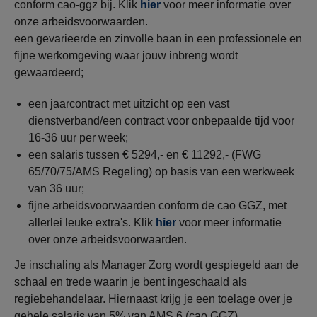
conform cao-ggz bij. Klik
hier
voor meer informatie over
onze arbeidsvoorwaarden.
een gevarieerde en zinvolle baan in een professionele en
fijne werkomgeving waar jouw inbreng wordt
gewaardeerd;
een jaarcontract met uitzicht op een vast
dienstverband/een contract voor onbepaalde tijd voor
16-36
uur per week;
een salaris tussen € 5294,- en € 11292,- (FWG
65/70/75/AMS Regeling) op basis van een werkweek
van 36 uur;
fijne arbeidsvoorwaarden conform de cao GGZ, met
allerlei leuke extra's. Klik
hier
voor meer informatie
over onze arbeidsvoorwaarden.
Je inschaling als Manager Zorg wordt gespiegeld aan de
schaal en trede waarin je bent ingeschaald als
regiebehandelaar. Hiernaast krijg je een toelage over je
gehele salaris van 5% van AMS 6 (cao GGZ).