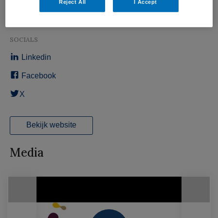
Reject All
I Accept
ADRES
Sandifortdreef 19, 2333 ZZ Leiden
SOCIALS
Linkedin
Facebook
X
Bekijk website
Media