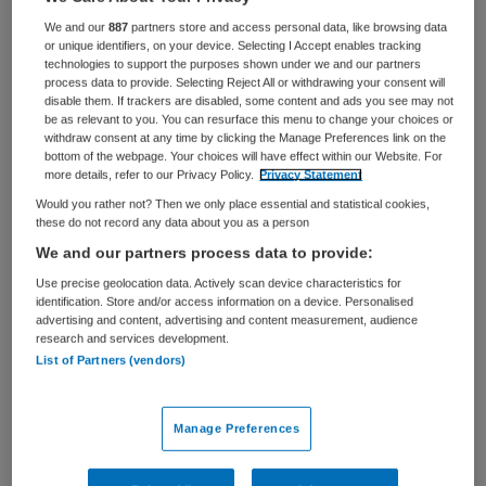
We and our
887
partners store and access personal data, like browsing data
or unique identifiers, on your device. Selecting I Accept enables tracking
Jouw kracht past bij ons werk
technologies to support the purposes shown under we and our partners
process data to provide. Selecting Reject All or withdrawing your consent will
disable them. If trackers are disabled, some content and ads you see may not
Wij vinden: Het begint met begrip. Dat is altijd de eerste
be as relevant to you. You can resurface this menu to change your choices or
stap. En daar staan we met al onze collega’s voor! Past
withdraw consent at any time by clicking the Manage Preferences link on the
dat ook bij jou? En kijk je uit naar een gezonde uitdaging
bottom of the webpage. Your choices will have effect within our Website. For
more details, refer to our Privacy Policy.
Privacy Statement
in je werk? Lees dan vooral verder.
Would you rather not? Then we only place essential and statistical cookies,
these do not record any data about you as a person
Want bij GGZ Rivierduinen verdiep je je iedere dag. Niet
We and our partners process data to provide:
alleen in de medische vraagstukken of in onderzoek.
Maar ook tijdens gesprekken met verschillende
Use precise geolocation data. Actively scan device characteristics for
identification. Store and/or access information on a device. Personalised
(ervarings)deskundigen binnen en buiten onze
advertising and content, advertising and content measurement, audience
organisatie. En bovenal verdiep je je in cliënten zelf.
research and services development.
Want zij kiezen zelf voor de behandeling die bij hen past.
List of Partners (vendors)
En daarmee werk je zelf iedere dag aan de verdere
verdieping van jouw eigen kennis en ervaring.
Manage Preferences
Lees meer