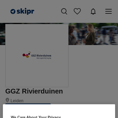
GGZ Rivierduinen
Leiden
Alle vacatures
We Care About Your Privacy