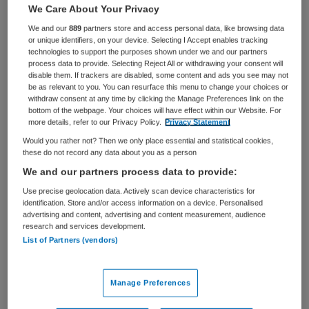
We Care About Your Privacy
We and our
889
partners store and access personal data, like browsing data
or unique identifiers, on your device. Selecting I Accept enables tracking
Zorg is aandacht. In HMC kijken we met en door de ogen
technologies to support the purposes shown under we and our partners
van de patiënt. We helpen iedere patiënt op de manier
process data to provide. Selecting Reject All or withdrawing your consent will
disable them. If trackers are disabled, some content and ads you see may not
die bij hem of haar past. Innovatie, gastvrijheid en
be as relevant to you. You can resurface this menu to change your choices or
samenwerking dragen bij aan het realiseren van onze
withdraw consent at any time by clicking the Manage Preferences link on the
bottom of the webpage. Your choices will have effect within our Website. For
missie.
more details, refer to our Privacy Policy.
Privacy Statement
Would you rather not? Then we only place essential and statistical cookies,
We zijn hét stadsziekenhuis voor de Haagse regio, met
these do not record any data about you as a person
een compleet zorgaanbod. Als topklinisch
We and our partners process data to provide:
opleidingsziekenhuis heeft HMC vele expertises in huis
en we bieden in verschillende centra en samenwerkingen
Use precise geolocation data. Actively scan device characteristics for
identification. Store and/or access information on a device. Personalised
gespecialiseerde zorg aan. Onze speerpunten zijn
advertising and content, advertising and content measurement, audience
ons
Traumacentrum
en
Neurocentrum
. In ons
research and services development.
List of Partners (vendors)
HMC
Kankercentrum
bieden we topklinische
kankerzorg.
Manage Preferences
Meer informatie over HMC vind
je op
www.haaglandenmc.nl
of kijk