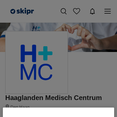
Haaglanden Medisch Centrum
Den Haag
Alle vacatures