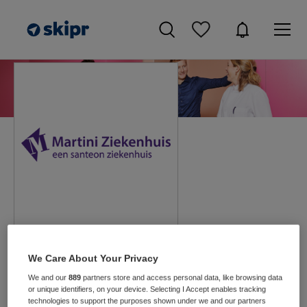
Martini Ziekenhuis
We Care About Your Privacy
Groningen
We and our
889
partners store and access personal data, like browsing data
Alle vacatures
or unique identifiers, on your device. Selecting I Accept enables tracking
technologies to support the purposes shown under we and our partners