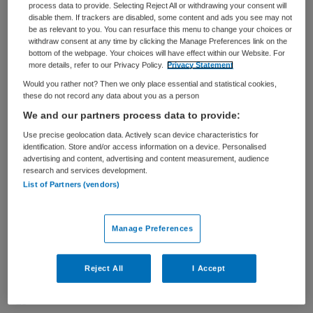
process data to provide. Selecting Reject All or withdrawing your consent will
disable them. If trackers are disabled, some content and ads you see may not
Wij zijn een groot topklinisch opleidingsziekenhuis. Daar
be as relevant to you. You can resurface this menu to change your choices or
withdraw consent at any time by clicking the Manage Preferences link on the
zijn we trots op! Onze professionals werken met hart &
bottom of the webpage. Your choices will have effect within our Website. For
ziel aan waardevolle zorg: samen met de patiënt
more details, refer to our Privacy Policy.
Privacy Statement
beslissen zij wat wenselijk en haalbaar is en bijdraagt
Would you rather not? Then we only place essential and statistical cookies,
aan kwaliteit van leven. Ons ziekenhuis heeft een
these do not record any data about you as a person
bovenregionale positie voor topklinische zorg in Noord-
We and our partners process data to provide:
Nederland. Daarnaast bieden wij medisch-specialistische
Use precise geolocation data. Actively scan device characteristics for
zorg voor de regio Groningen.
identification. Store and/or access information on a device. Personalised
advertising and content, advertising and content measurement, audience
research and services development.
Lees meer
List of Partners (vendors)
ADRES
Van Swietenplein 1, 9728 NT Groningen
Manage Preferences
SOCIALS
Reject All
I Accept
Linkedin
Facebook