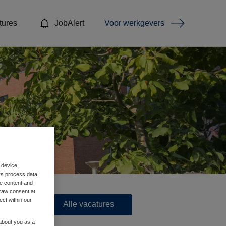
tures
JobAlert
Voor werkgevers
 device.
rs process data
me content and
raw consent at
ect within our
Alle vacatures
 about you as a