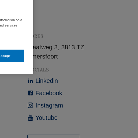
information on a
and services
ADRES
Maatweg 3, 3813 TZ
Amersfoort
Accept
SOCIALS
Linkedin
Facebook
Instagram
Youtube