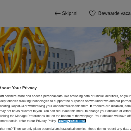
Skipr.nl
Bewaarde vaca
About Your Privacy
889
partners store and access personal data, like browsing data or unique identifiers, on your
Accept enables tracking technologies to support the purposes shown under we and our partne
electing Reject All or withdrawing your consent will disable them. If trackers are disabled, so
may not be as relevant to you. You can resurface this menu to change your choices or withd
nder Medisch Centrum
licking the Manage Preferences link on the bottom of the webpage. Your choices will have eff
more details, refer to our Privacy Policy.
Privacy Statement
her not? Then we only place essential and statistical cookies, these do not record any data
sfoort