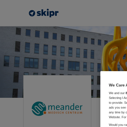
We Care 
We and our
Selecting I 
to provide. S
ads you see 
Mea
any time by c
Website. For 
Would you rat
Amer