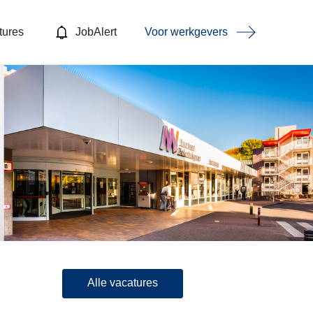
tures
JobAlert
Voor werkgevers
Alle vacatures