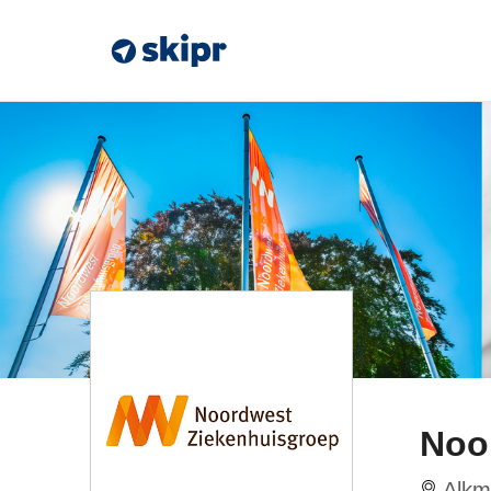
Noo
Alkm