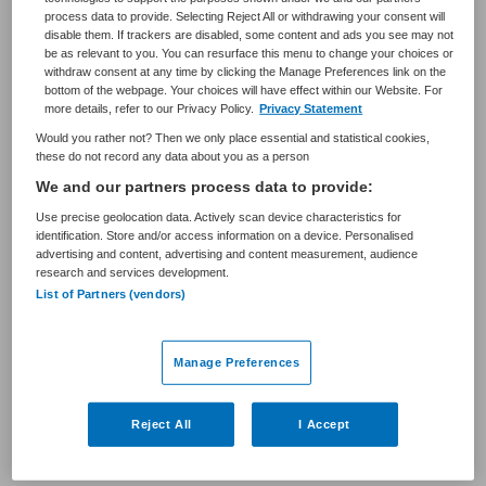
Hoogeveen
process data to provide. Selecting Reject All or withdrawing your consent will
disable them. If trackers are disabled, some content and ads you see may not
Alle vacatures
be as relevant to you. You can resurface this menu to change your choices or
withdraw consent at any time by clicking the Manage Preferences link on the
bottom of the webpage. Your choices will have effect within our Website. For
more details, refer to our Privacy Policy.
Privacy Statement
De Zorg Management Groep is dé specialist in Interim-
Would you rather not? Then we only place essential and statistical cookies,
Management, Werving & Selectie, en Executive Search
these do not record any data about you as a person
voor Zorg en Welzijn. Wij noemen ons dé specialist
We and our partners process data to provide:
omdat wij vanwege onze expliciete kennis van Zorg en
Use precise geolocation data. Actively scan device characteristics for
Welzijn (onze medewerkers zijn allen afkomstig uit Zorg
identification. Store and/or access information on a device. Personalised
en Welzijn) weten wat er speelt binnen Zorg en Welzijn
advertising and content, advertising and content measurement, audience
research and services development.
waardoor wij uitermate goed in staat zijn de juiste
List of Partners (vendors)
kandidaat aan u voor te dragen. Anderzijds is Interim
Management en Werving & Selectie vanwege de
complexiteit van de arbeidsmarkt een specifiek
Manage Preferences
vakgebied geworden waarin wij als bureau zijn
meegegroeid.
Reject All
I Accept
Lees meer