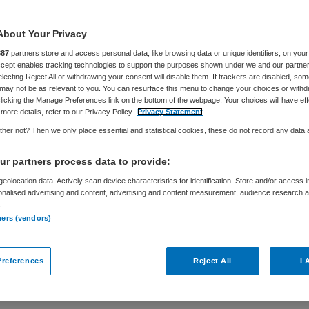
About Your Privacy
887
partners store and access personal data, like browsing data or unique identifiers, on your
Accept enables tracking technologies to support the purposes shown under we and our partne
electing Reject All or withdrawing your consent will disable them. If trackers are disabled, so
may not be as relevant to you. You can resurface this menu to change your choices or withd
licking the Manage Preferences link on the bottom of the webpage. Your choices will have eff
 Zorg
more details, refer to our Privacy Policy.
Privacy Statement
her not? Then we only place essential and statistical cookies, these do not record any data
le
r partners process data to provide:
eolocation data. Actively scan device characteristics for identification. Store and/or access 
onalised advertising and content, advertising and content measurement, audience research 
Vaste aanstelling
.
ners (vendors)
egio Zwolle. De organisatie heeft als ambitie
 te maken waar mensen goed en op eigen wijze
references
Reject All
I 
 ouderen voor wie het behouden van regie