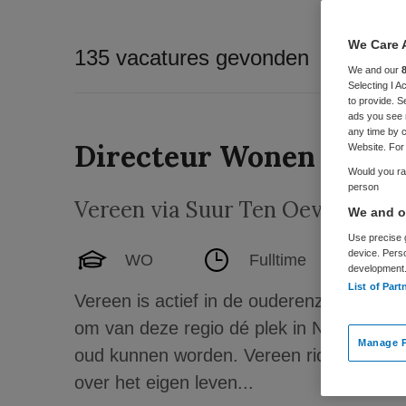
We Care 
135 vacatures gevonden
We and our
Selecting I 
to provide. S
ads you see 
any time by c
Directeur Wonen Leven
Website. For 
Would you rat
person
Vereen via Suur Ten Oever
,
Zwol
We and ou
Use precise g
device. Pers
WO
Fulltime
development
List of Part
Vereen is actief in de ouderenzorg in de r
om van deze regio dé plek in Nederland
Manage P
oud kunnen worden. Vereen richt zich op
over het eigen leven...