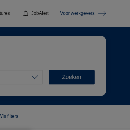
tures
JobAlert
Voor werkgevers
Zoeken
Wis filters