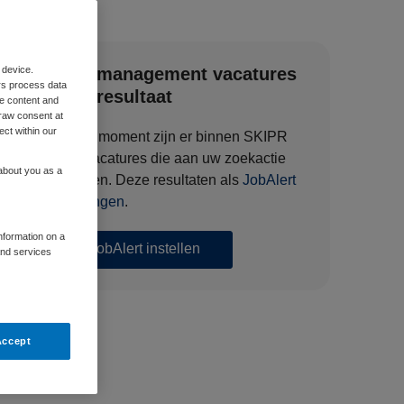
 device.
Zorgmanagement vacatures
rs process data
zoekresultaat
me content and
raw consent at
ect within our
Op dit moment zijn er binnen SKIPR
135 vacatures die aan uw zoekactie
 about you as a
voldoen. Deze resultaten als
JobAlert
ontvangen
.
information on a
JobAlert instellen
and services
Accept