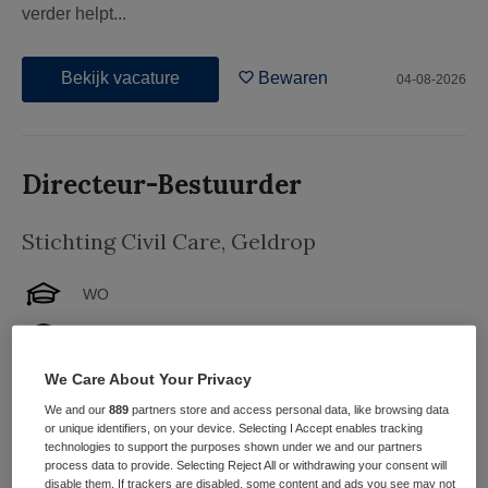
verder helpt...
Bekijk vacature
Bewaren
04-08-2026
Directeur-Bestuurder
Stichting Civil Care
,
Geldrop
WO
Parttime
We Care About Your Privacy
Tijdelijk met uitzicht op vast
We and our
889
partners store and access personal data, like browsing data
Bouw mee aan een veilige samenleving Stichting Civil
or unique identifiers, on your device. Selecting I Accept enables tracking
technologies to support the purposes shown under we and our partners
Care is het expertisecentrum voor Gefaseerd
process data to provide. Selecting Reject All or withdrawing your consent will
Samenwerken voor Veiligheid (GSV) & TOP-3. Civil Care
disable them. If trackers are disabled, some content and ads you see may not