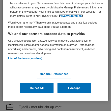
be as relevant to you. You can resurface this menu to change your choices or
ondersteunt regio’s, gemeenten, organisaties en
withdraw consent at any time by clicking the Manage Preferences link on the
professionals – van beleid tot praktijk – bij het stoppen
bottom of the webpage. Your choices will have effect within our Website. For
van onveilig gedrag...
more details, refer to our Privacy Policy.
Privacy Statement
Would you rather not? Then we only place essential and statistical cookies,
these do not record any data about you as a person
Bekijk vacature
Bewaren
04-08-2026
We and our partners process data to provide:
Use precise geolocation data. Actively scan device characteristics for
identification. Store and/or access information on a device. Personalised
advertising and content, advertising and content measurement, audience
Clustermanager specialistisch
research and services development.
List of Partners (vendors)
cluster
Martini Ziekenhuis
,
Groningen
Manage Preferences
HBO
Reject All
I Accept
Fulltime
Tijdelijk met uitzicht op vast