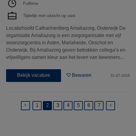
Fulltime
Tijdelijk met uitzicht op vast
Locatiehoofd Catharinenberg Amaliazorg, Oisterwijk De
organisatie Amaliazorg is een zorgorganisatie met vijf
woonzorgcentra in Asten, Mariaheide, Oirschot en
Oisterwijk. Bij Amaliazorg geven betrokken collega’s en
vrijwilligers samen kleur aan het leven van bewoners...
Bekijk vacature
Bewaren
31-07-2026
1
2
3
4
5
6
7
(current)