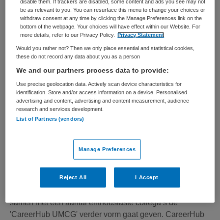
disable them. If trackers are disabled, some content and ads you see may not
aandacht voor de complexe interactie tussen somatiek,...
be as relevant to you. You can resurface this menu to change your choices or
withdraw consent at any time by clicking the Manage Preferences link on the
bottom of the webpage. Your choices will have effect within our Website. For
Bekijk vacature
Bewaren
03-08-2026
more details, refer to our Privacy Policy.
Privacy Statement
Would you rather not? Then we only place essential and statistical cookies,
these do not record any data about you as a person
We and our partners process data to provide:
Loopbaanadviseur
Use precise geolocation data. Actively scan device characteristics for
identification. Store and/or access information on a device. Personalised
advertising and content, advertising and content measurement, audience
UMCG
,
Groningen
research and services development.
List of Partners (vendors)
HBO
Manage Preferences
Parttime
Tijdelijk met uitzicht op vast
Reject All
I Accept
Wij zijn op zoek naar een ervaren loopbaanadviseur die
samen met een aantal enthousiaste collega’s de
'CareerHub UMCG' verder vorm gaat geven. CareerHub