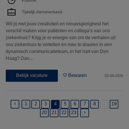
Fulltime
Tijdelijk dienstverband
Wil jij met jouw creativiteit en nieuwsgierigheid het
verschil maken voor patiënten en collega’s van ons
ziekenhuis? Krijg je er energie van om de verhalen uit
ons ziekenhuis te vertellen en mee te draaien in een
dynamisch communicatieteam, in het hart van Den
Haag? Dan...
Bekijk vacature
Bewaren
02-08-2026
1
2
3
4
5
6
7
8
...
19
(current)
20
21
22
23