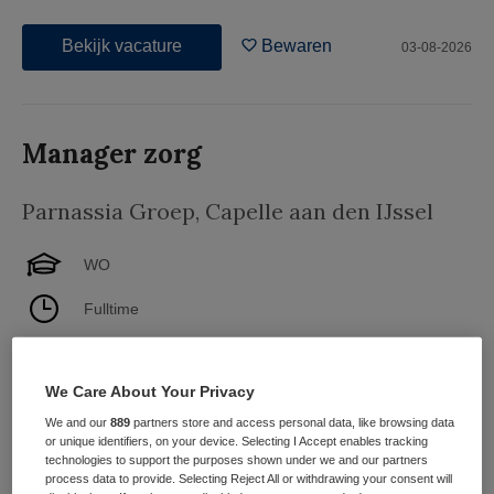
Bekijk vacature
Bewaren
03-08-2026
Manager zorg
Parnassia Groep
,
Capelle aan den IJssel
WO
Fulltime
Vaste aanstelling
We Care About Your Privacy
Antes is voor de opnamekliniek ouderenpsychiatrie in
We and our
889
partners store and access personal data, like browsing data
Capelle aan den IJssel op zoek naar een manager zorg.
or unique identifiers, on your device. Selecting I Accept enables tracking
Ouderenpsychiatrie richt zich op alle psychische
technologies to support the purposes shown under we and our partners
problemen en levensfase problematiek bij ouderen. Er is
process data to provide. Selecting Reject All or withdrawing your consent will