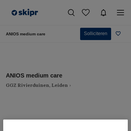
Solliciteren
ANIOS medium care
ANIOS medium care
GGZ Rivierduinen, Leiden
VAKGEBIED
FUNCTIE
Artsen
ANIOS