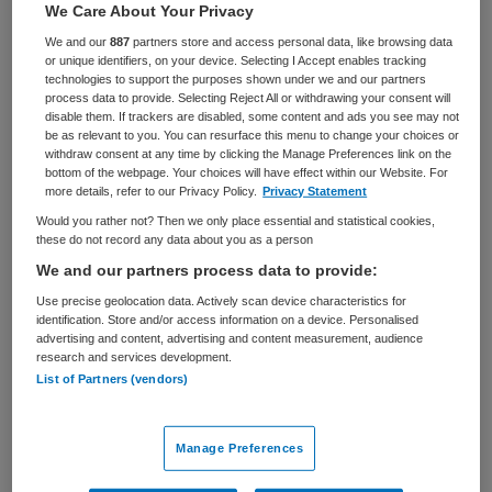
We Care About Your Privacy
BRANCHE
AANSTELLING
We and our
887
partners store and access personal data, like browsing data
Zelfstandige kliniek
Tijdelijk dienstverband
or unique identifiers, on your device. Selecting I Accept enables tracking
technologies to support the purposes shown under we and our partners
process data to provide. Selecting Reject All or withdrawing your consent will
PLAATSINGSDATUM
NIVEAU
disable them. If trackers are disabled, some content and ads you see may not
6 november 2025
WO
be as relevant to you. You can resurface this menu to change your choices or
withdraw consent at any time by clicking the Manage Preferences link on the
ERVARING
DIENSTVERBAND
bottom of the webpage. Your choices will have effect within our Website. For
Starter
Niet nader bepaald
more details, refer to our Privacy Policy.
Privacy Statement
Would you rather not? Then we only place essential and statistical cookies,
these do not record any data about you as a person
Vacature niet beschikbaar
We and our partners process data to provide:
Deze vacature ANIOS medium care bij GGZ Rivierduinen
Use precise geolocation data. Actively scan device characteristics for
identification. Store and/or access information on a device. Personalised
is niet meer actueel. Hieronder staan enkele vergelijkbare
advertising and content, advertising and content measurement, audience
vacatures die voor u wellicht interessant zijn.
research and services development.
List of Partners (vendors)
Manage Preferences