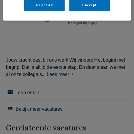
Reject All
I Accept
Jouw kracht past bij ons werk Wij vinden: Het begint met
begrip. Dat is altijd de eerste stap. En daar staan we met
al onze collega’s...
Lees meer
Toon email
Bekijk meer vacatures
Gerelateerde vacatures