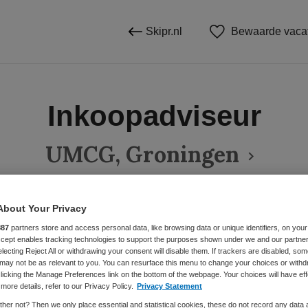
Skipr.nl
Bewaarde vaca
Inkoopadviseur
UMCG, Groningen
About Your Privacy
BRANCHE
AANSTELLING
887
partners store and access personal data, like browsing data or unique identifiers, on your
Ziekenhuis
Accept enables tracking technologies to support the purposes shown under we and our partne
electing Reject All or withdrawing your consent will disable them. If trackers are disabled, so
may not be as relevant to you. You can resurface this menu to change your choices or withd
licking the Manage Preferences link on the bottom of the webpage. Your choices will have eff
DIENSTVERBAND
more details, refer to our Privacy Policy.
Privacy Statement
Niet nader bepaald
her not? Then we only place essential and statistical cookies, these do not record any data