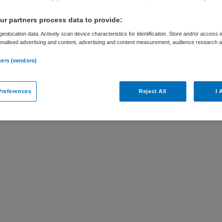
r partners process data to provide:
eolocation data. Actively scan device characteristics for identification. Store and/or access 
onalised advertising and content, advertising and content measurement, audience research 
.
ar
ners (vendors)
s niet meer actueel. Hieronder staan enkele
references
Reject All
I 
 interessant zijn.