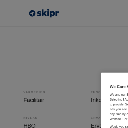
We Care 
VAKGEBIED
FUNCTIE
We and our
Facilitair
Inkoper
Selecting I 
to provide. S
ads you see 
any time by c
NIVEAU
ERVARING
Website. For 
HBO
Ervaren
Would you rat