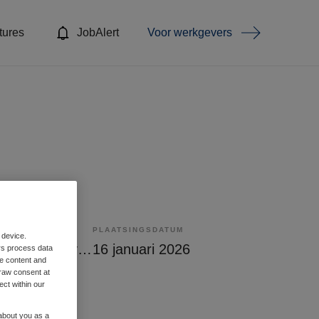
tures
JobAlert
Voor werkgevers
PLAATSINGSDATUM
 device.
Tijdelijk met uitzicht op vast
16 januari 2026
rs process data
me content and
raw consent at
ect within our
 about you as a