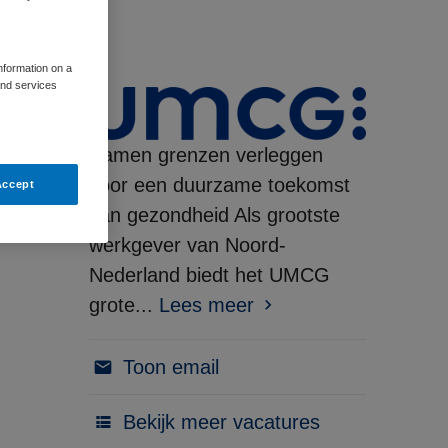
information on a
and services
Samen grenzen verleggen
voor een duurzame toekomst
Accept
van gezondheid Als grootste
werkgever van Noord-
Nederland biedt het UMCG
grote...
Lees meer
Toon email
Bekijk meer vacatures