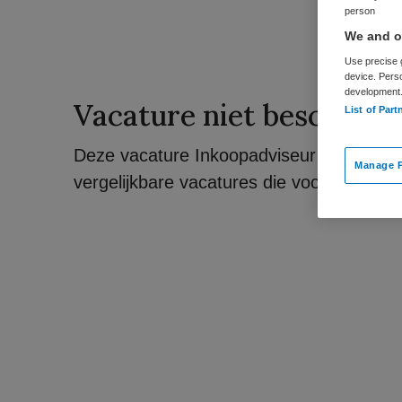
person
We and ou
Use precise g
device. Pers
development
Vacature niet beschikba
List of Part
Deze vacature Inkoopadviseur bij UMCG i
Manage P
vergelijkbare vacatures die voor u wellicht