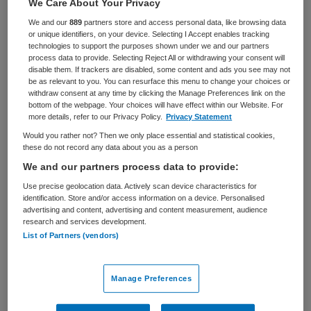
We Care About Your Privacy
Tandheelkunde
Tandarts
We and our
889
partners store and access personal data, like browsing data
or unique identifiers, on your device. Selecting I Accept enables tracking
BRANCHE
AANSTELLING
technologies to support the purposes shown under we and our partners
Onbekend
Niet nader bepaald
process data to provide. Selecting Reject All or withdrawing your consent will
disable them. If trackers are disabled, some content and ads you see may not
PLAATSINGSDATUM
NIVEAU
be as relevant to you. You can resurface this menu to change your choices or
6 oktober 2025
Overig
withdraw consent at any time by clicking the Manage Preferences link on the
bottom of the webpage. Your choices will have effect within our Website. For
more details, refer to our Privacy Policy.
Privacy Statement
ERVARING
DIENSTVERBAND
Niet nader bepaald
Niet nader bepaald
Would you rather not? Then we only place essential and statistical cookies,
these do not record any data about you as a person
We and our partners process data to provide:
Vacature niet beschikbaar
Use precise geolocation data. Actively scan device characteristics for
identification. Store and/or access information on a device. Personalised
Deze vacature Tandartsdocent voor de
advertising and content, advertising and content measurement, audience
research and services development.
kindertandheelkunde bij UMCG is niet meer actueel.
List of Partners (vendors)
Hieronder staan enkele vergelijkbare vacatures die voor
u wellicht interessant zijn.
Manage Preferences