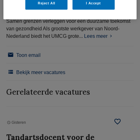
Reject All
I Accept
Samen grenzen verleggen voor een duurzame toekomst
van gezondheid Als grootste werkgever van Noord-
Nederland biedt het UMCG grote...
Lees meer
Toon email
Bekijk meer vacatures
Gerelateerde vacatures
Gisteren
Tandartsdocent voor de