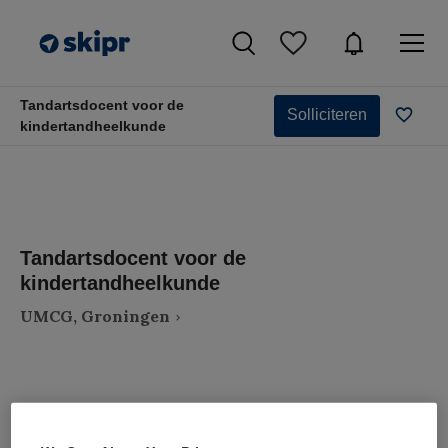
Tandartsdocent voor de
Solliciteren
kindertandheelkunde
Tandartsdocent voor de
kindertandheelkunde
UMCG, Groningen
VAKGEBIED
FUNCTIE