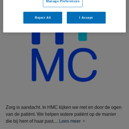
Manage Preferences
Reject All
I Accept
Zorg is aandacht. In HMC kijken we met en door de ogen
van de patiënt. We helpen iedere patiënt op de manier
die bij hem of haar past....
Lees meer