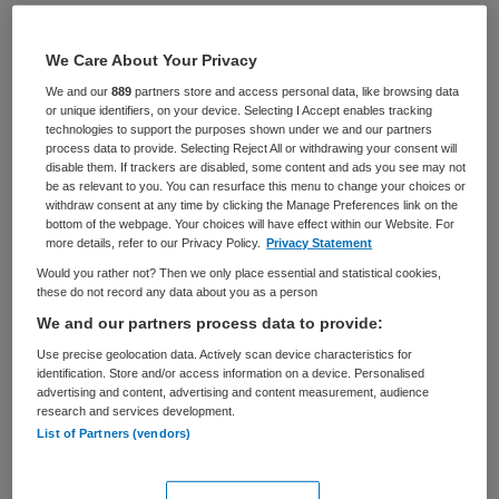
BRANCHE
AANSTELLING
Ziekenhuis
Vaste aanstelling
We Care About Your Privacy
We and our
889
partners store and access personal data, like browsing data
PLAATSINGSDATUM
NIVEAU
or unique identifiers, on your device. Selecting I Accept enables tracking
8 mei 2026
MBO
technologies to support the purposes shown under we and our partners
process data to provide. Selecting Reject All or withdrawing your consent will
disable them. If trackers are disabled, some content and ads you see may not
ERVARING
DIENSTVERBAND
be as relevant to you. You can resurface this menu to change your choices or
Starter
Fulltime
withdraw consent at any time by clicking the Manage Preferences link on the
bottom of the webpage. Your choices will have effect within our Website. For
more details, refer to our Privacy Policy.
Privacy Statement
Vacature niet beschikbaar
Would you rather not? Then we only place essential and statistical cookies,
these do not record any data about you as a person
Deze vacature Leerling Oncologieverpleegkundige bij
We and our partners process data to provide:
Haaglanden Medisch Centrum is niet meer actueel.
Use precise geolocation data. Actively scan device characteristics for
Hieronder staan enkele vergelijkbare vacatures die voor
identification. Store and/or access information on a device. Personalised
u wellicht interessant zijn.
advertising and content, advertising and content measurement, audience
research and services development.
List of Partners (vendors)