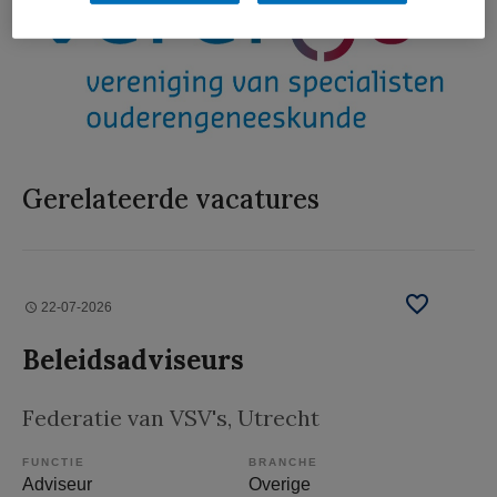
Gerelateerde vacatures
22-07-2026
Beleidsadviseurs
Federatie van VSV's
, Utrecht
FUNCTIE
BRANCHE
Adviseur
Overige