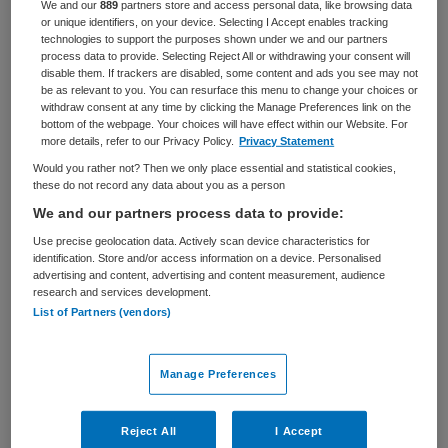
We and our
889
partners store and access personal data, like browsing data
or unique identifiers, on your device. Selecting I Accept enables tracking
BRANCHE
AANSTELLING
technologies to support the purposes shown under we and our partners
Verpleeghuis
Tijdelijk dienstverband
process data to provide. Selecting Reject All or withdrawing your consent will
disable them. If trackers are disabled, some content and ads you see may not
be as relevant to you. You can resurface this menu to change your choices or
PLAATSINGSDATUM
NIVEAU
withdraw consent at any time by clicking the Manage Preferences link on the
12 oktober 2025
HBO
bottom of the webpage. Your choices will have effect within our Website. For
more details, refer to our Privacy Policy.
Privacy Statement
ERVARING
DIENSTVERBAND
Would you rather not? Then we only place essential and statistical cookies,
Ervaren
Parttime
these do not record any data about you as a person
We and our partners process data to provide:
Vacature niet beschikbaar
Use precise geolocation data. Actively scan device characteristics for
identification. Store and/or access information on a device. Personalised
Deze vacature Beleidsadviseur belangenbehartiging bij
advertising and content, advertising and content measurement, audience
research and services development.
Verenso is niet meer actueel. Hieronder staan enkele
List of Partners (vendors)
vergelijkbare vacatures die voor u wellicht interessant
zijn.
Manage Preferences
Reject All
I Accept