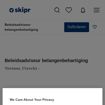
Beleidsadviseur
Solliciteren
belangenbehartiging
Beleidsadviseur belangenbehartiging
Verenso, Utrecht
VAKGEBIED
FUNCTIE
We Care About Your Privacy
Zorgmanagement
Adviseur