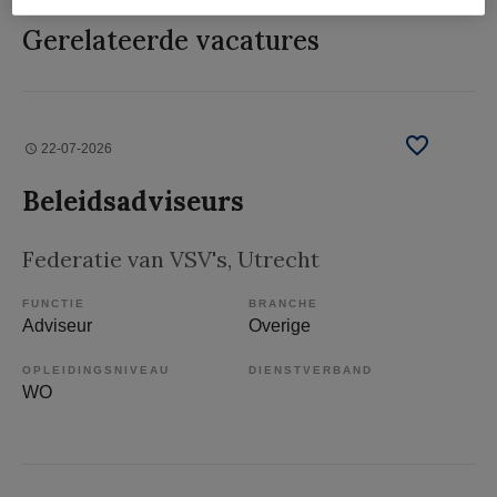
Gerelateerde vacatures
22-07-2026
Beleidsadviseurs
Federatie van VSV's
, Utrecht
FUNCTIE
BRANCHE
Adviseur
Overige
OPLEIDINGSNIVEAU
DIENSTVERBAND
WO