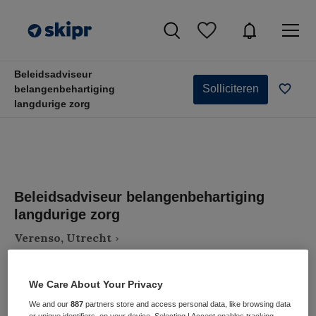
Beleidsadviseur
Solliciteren
belangenbehartiging
langdurige zorg
Beleidsadviseur belangenbehartiging
langdurige zorg
Verenso, Utrecht
We Care About Your Privacy
We and our
887
partners store and access personal data, like browsing data