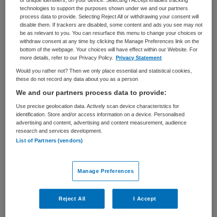
or unique identifiers, on your device. Selecting I Accept enables tracking
VAKGEBIED
FUNCTIE
technologies to support the purposes shown under we and our partners
Zorgmanagement
Adviseur
process data to provide. Selecting Reject All or withdrawing your consent will
disable them. If trackers are disabled, some content and ads you see may not
be as relevant to you. You can resurface this menu to change your choices or
BRANCHE
AANSTELLING
withdraw consent at any time by clicking the Manage Preferences link on the
Verpleeghuis
Tijdelijk met uitzicht op vast
bottom of the webpage. Your choices will have effect within our Website. For
more details, refer to our Privacy Policy.
Privacy Statement
PLAATSINGSDATUM
NIVEAU
Would you rather not? Then we only place essential and statistical cookies,
10 september 2025
WO
these do not record any data about you as a person
We and our partners process data to provide:
ERVARING
DIENSTVERBAND
Ervaren
Parttime
Use precise geolocation data. Actively scan device characteristics for
identification. Store and/or access information on a device. Personalised
advertising and content, advertising and content measurement, audience
research and services development.
Vacature niet beschikbaar
List of Partners (vendors)
Deze vacature Beleidsadviseur belangenbehartiging
langdurige zorg bij Verenso is niet meer actueel.
Manage Preferences
Hieronder staan enkele vergelijkbare vacatures die voor
u wellicht interessant zijn.
Reject All
I Accept