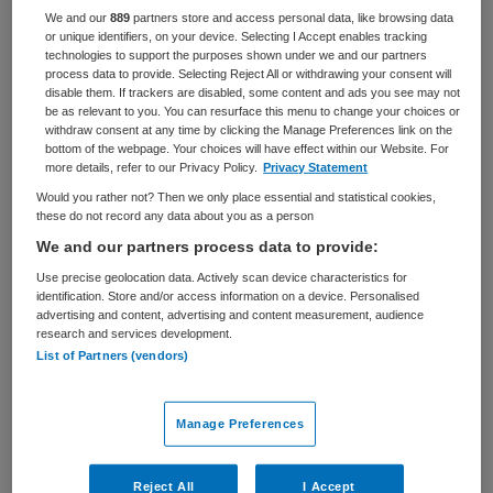
We and our
889
partners store and access personal data, like browsing data
BRANCHE
AANSTELLING
or unique identifiers, on your device. Selecting I Accept enables tracking
Ziekenhuis
Tijdelijk met uitzicht op vast
technologies to support the purposes shown under we and our partners
process data to provide. Selecting Reject All or withdrawing your consent will
disable them. If trackers are disabled, some content and ads you see may not
PLAATSINGSDATUM
NIVEAU
be as relevant to you. You can resurface this menu to change your choices or
9 januari 2025
HBO
withdraw consent at any time by clicking the Manage Preferences link on the
bottom of the webpage. Your choices will have effect within our Website. For
ERVARING
DIENSTVERBAND
more details, refer to our Privacy Policy.
Privacy Statement
Ervaren
Fulltime
Would you rather not? Then we only place essential and statistical cookies,
these do not record any data about you as a person
We and our partners process data to provide:
Vacature niet beschikbaar
Use precise geolocation data. Actively scan device characteristics for
identification. Store and/or access information on a device. Personalised
Deze vacature P&amp;amp;O adviseur bij UMCG is niet
advertising and content, advertising and content measurement, audience
meer actueel. Hieronder staan enkele vergelijkbare
research and services development.
vacatures die voor u wellicht interessant zijn.
List of Partners (vendors)
Manage Preferences
Reject All
I Accept