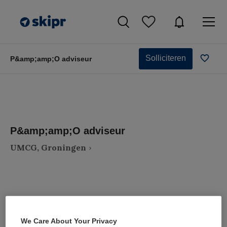
Solliciteren
P&amp;amp;O adviseur
P&amp;amp;O adviseur
UMCG, Groningen
VAKGEBIED
FUNCTIE
We Care About Your Privacy
Zorgmanagement
Adviseur