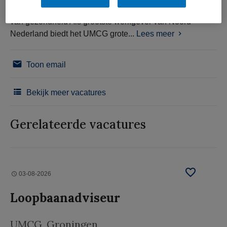
Samen grenzen verleggen voor een duurzame toekomst
van gezondheid Als grootste werkgever van Noord-
Nederland biedt het UMCG grote...
Lees meer
Toon email
Bekijk meer vacatures
Gerelateerde vacatures
03-08-2026
Loopbaanadviseur
UMCG
, Groningen