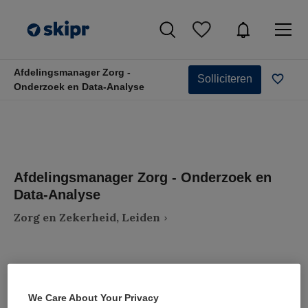
Afdelingsmanager Zorg -
Solliciteren
Onderzoek en Data-Analyse
Afdelingsmanager Zorg - Onderzoek en
Data-Analyse
Zorg en Zekerheid, Leiden
We Care About Your Privacy
VAKGEBIED
FUNCTIE