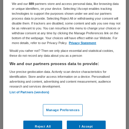
We and our
889
partners store and access personal data, like browsing data
Zorgmanagement
Afdelingsmanager
or unique identifiers, on your device. Selecting I Accept enables tracking
technologies to support the purposes shown under we and our partners
BRANCHE
AANSTELLING
process data to provide. Selecting Reject All or withdrawing your consent will
Overige
Tijdelijk met uitzicht op vast
disable them. If trackers are disabled, some content and ads you see may not
be as relevant to you. You can resurface this menu to change your choices or
withdraw consent at any time by clicking the Manage Preferences link on the
PLAATSINGSDATUM
NIVEAU
bottom of the webpage. Your choices will have effect within our Website. For
5 mei 2026
WO
more details, refer to our Privacy Policy.
Privacy Statement
Would you rather not? Then we only place essential and statistical cookies,
ERVARING
DIENSTVERBAND
these do not record any data about you as a person
Senior
Fulltime
We and our partners process data to provide:
Use precise geolocation data. Actively scan device characteristics for
Vacature niet beschikbaar
identification. Store and/or access information on a device. Personalised
advertising and content, advertising and content measurement, audience
Deze vacature Afdelingsmanager Zorg - Onderzoek en
research and services development.
List of Partners (vendors)
Data-Analyse bij Zorg en Zekerheid is niet meer actueel.
Hieronder staan enkele vergelijkbare vacatures die voor
u wellicht interessant zijn.
Manage Preferences
Reject All
I Accept