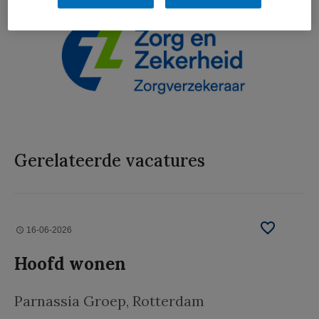
Gerelateerde vacatures
16-06-2026
Hoofd wonen
Parnassia Groep
, Rotterdam