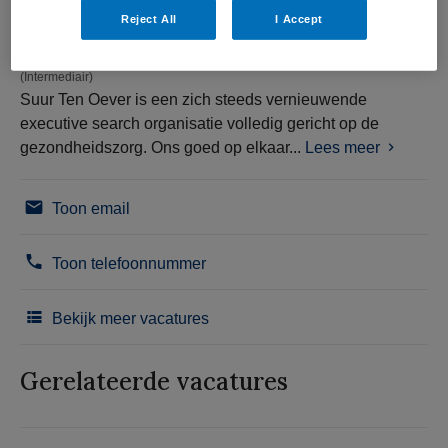
Reject All
I Accept
(Intermediair)
Suur Ten Oever is een zich steeds vernieuwende
executive search organisatie volledig gericht op de
gezondheidszorg. Ons goed op elkaar...
Lees meer
Toon email
Toon telefoonnummer
Bekijk meer vacatures
Gerelateerde vacatures