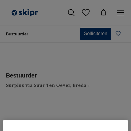
Solliciteren
Bestuurder
Bestuurder
Surplus via Suur Ten Oever, Breda
VAKGEBIED
FUNCTIE
Zorgmanagement
Bestuurder