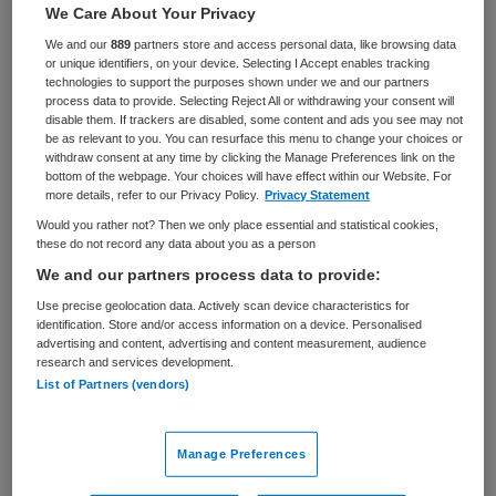
We Care About Your Privacy
BRANCHE
AANSTELLING
We and our
889
partners store and access personal data, like browsing data
Overige
Vaste aanstelling
or unique identifiers, on your device. Selecting I Accept enables tracking
technologies to support the purposes shown under we and our partners
PLAATSINGSDATUM
NIVEAU
process data to provide. Selecting Reject All or withdrawing your consent will
21 februari 2025
WO
disable them. If trackers are disabled, some content and ads you see may not
be as relevant to you. You can resurface this menu to change your choices or
withdraw consent at any time by clicking the Manage Preferences link on the
ERVARING
DIENSTVERBAND
bottom of the webpage. Your choices will have effect within our Website. For
Senior
Fulltime
more details, refer to our Privacy Policy.
Privacy Statement
Would you rather not? Then we only place essential and statistical cookies,
these do not record any data about you as a person
Vacature niet beschikbaar
We and our partners process data to provide:
Deze vacature Bestuurder bij Surplus via Suur Ten Oever
Use precise geolocation data. Actively scan device characteristics for
identification. Store and/or access information on a device. Personalised
is niet meer actueel. Hieronder staan enkele vergelijkbare
advertising and content, advertising and content measurement, audience
vacatures die voor u wellicht interessant zijn.
research and services development.
List of Partners (vendors)
Manage Preferences