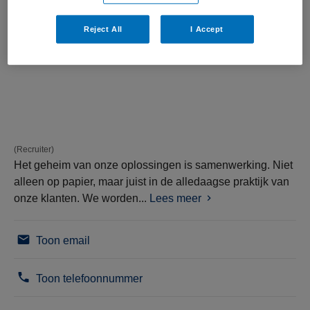
Reject All
I Accept
(Recruiter)
Het geheim van onze oplossingen is samenwerking. Niet
alleen op papier, maar juist in de alledaagse praktijk van
onze klanten. We worden...
Lees meer
Toon email
Toon telefoonnummer