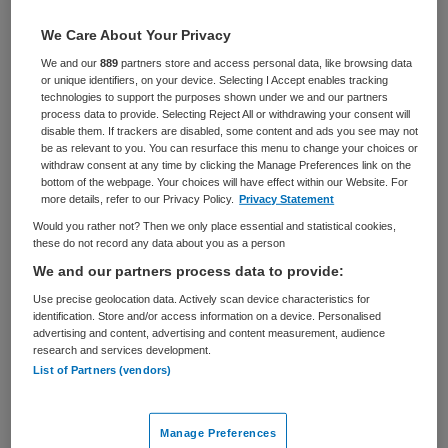
Zorgmanagement
Bestuurder
We Care About Your Privacy
BRANCHE
AANSTELLING
We and our
889
partners store and access personal data, like browsing data
Overige
Vaste aanstelling
or unique identifiers, on your device. Selecting I Accept enables tracking
technologies to support the purposes shown under we and our partners
PLAATSINGSDATUM
NIVEAU
process data to provide. Selecting Reject All or withdrawing your consent will
26 september 2025
WO
disable them. If trackers are disabled, some content and ads you see may not
be as relevant to you. You can resurface this menu to change your choices or
withdraw consent at any time by clicking the Manage Preferences link on the
ERVARING
DIENSTVERBAND
bottom of the webpage. Your choices will have effect within our Website. For
Ervaren
Fulltime
more details, refer to our Privacy Policy.
Privacy Statement
Would you rather not? Then we only place essential and statistical cookies,
these do not record any data about you as a person
Vacature niet beschikbaar
We and our partners process data to provide:
Deze vacature Bestuurder bij Boer & Croon, namens
Use precise geolocation data. Actively scan device characteristics for
identification. Store and/or access information on a device. Personalised
Rijndam Revalidatie is niet meer actueel. Hieronder
advertising and content, advertising and content measurement, audience
staan enkele vergelijkbare vacatures die voor u wellicht
research and services development.
interessant zijn.
List of Partners (vendors)
Manage Preferences