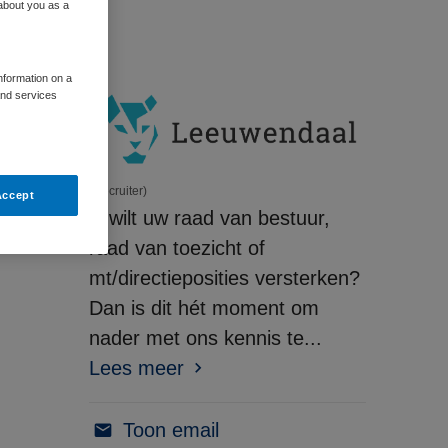
 about you as a
information on a
and services
(Recruiter)
Accept
U wilt uw raad van bestuur,
raad van toezicht of
mt/directieposities versterken?
Dan is dit hét moment om
nader met ons kennis te...
Lees meer
Toon email