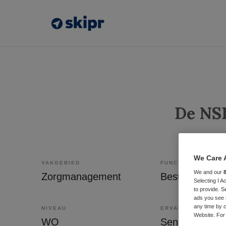
De NS
We Care 
VAKGEBIED
FUNCTIE
We and our
Zorgmanagement
Bestuurder
Selecting I 
to provide. S
ads you see 
any time by c
NIVEAU
ERVARING
Website. For 
WO
Senior