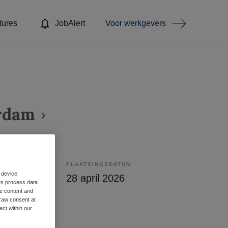
tures
JobAlert
Voor werkgevers
rdam
PLAATSINGSDATUM
 device.
lling
28 april 2026
rs process data
me content and
raw consent at
ect within our