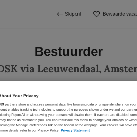
Skipr.nl
Bewaarde vaca
Bestuurder
DSK via Leeuwendaal, Amste
About Your Privacy
BRANCHE
AANSTELLING
889
partners store and access personal data, like browsing data or unique identifiers, on your
Onbekend
Vaste aanste
Accept enables tracking technologies to support the purposes shown under we and our partne
electing Reject All or withdrawing your consent will disable them. If trackers are disabled, so
may not be as relevant to you. You can resurface this menu to change your choices or withd
licking the Manage Preferences link on the bottom of the webpage. Your choices will have eff
DIENSTVERBAND
more details, refer to our Privacy Policy.
Privacy Statement
Fulltime