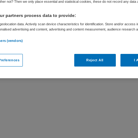
her not? Then we only place essential and statistical cookies, these do not record any data
r partners process data to provide:
eolocation data. Actively scan device characteristics for identification. Store and/or access 
onalised advertising and content, advertising and content measurement, audience research 
.
ar
ners (vendors)
ia Leeuwendaal is niet meer actueel.
references
Reject All
I 
ures die voor u wellicht interessant zijn.