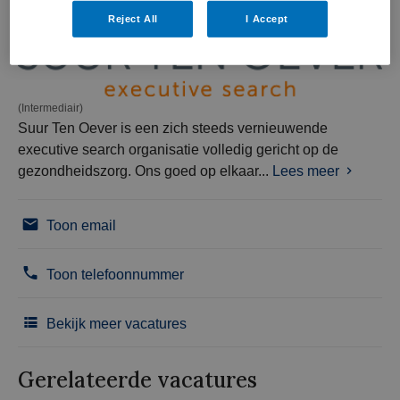
Reject All
I Accept
(Intermediair)
Suur Ten Oever is een zich steeds vernieuwende
executive search organisatie volledig gericht op de
gezondheidszorg. Ons goed op elkaar...
Lees meer
Toon email
Toon telefoonnummer
Bekijk meer vacatures
Gerelateerde vacatures