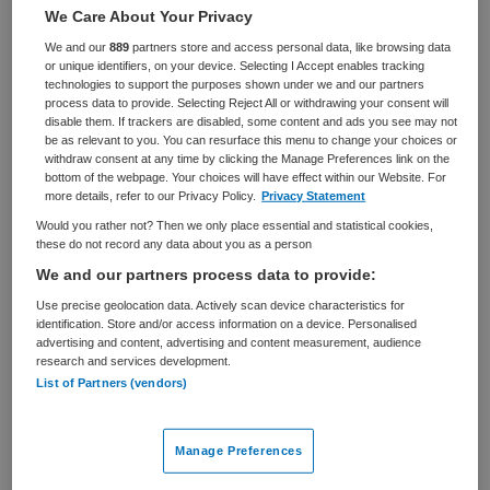
Zorgmanagement
Bestuurder
We Care About Your Privacy
We and our
889
partners store and access personal data, like browsing data
BRANCHE
AANSTELLING
or unique identifiers, on your device. Selecting I Accept enables tracking
Overige
Tijdelijk dienstverband
technologies to support the purposes shown under we and our partners
process data to provide. Selecting Reject All or withdrawing your consent will
disable them. If trackers are disabled, some content and ads you see may not
PLAATSINGSDATUM
NIVEAU
be as relevant to you. You can resurface this menu to change your choices or
12 mei 2026
WO
withdraw consent at any time by clicking the Manage Preferences link on the
bottom of the webpage. Your choices will have effect within our Website. For
ERVARING
DIENSTVERBAND
more details, refer to our Privacy Policy.
Privacy Statement
Senior
Fulltime
Would you rather not? Then we only place essential and statistical cookies,
these do not record any data about you as a person
We and our partners process data to provide:
Vacature niet beschikbaar
Use precise geolocation data. Actively scan device characteristics for
Deze vacature Bestuurder ad interim bij Noorderbreedte
identification. Store and/or access information on a device. Personalised
advertising and content, advertising and content measurement, audience
via Suur Ten Oever is niet meer actueel. Hieronder staan
research and services development.
enkele vergelijkbare vacatures die voor u wellicht
List of Partners (vendors)
interessant zijn.
Manage Preferences