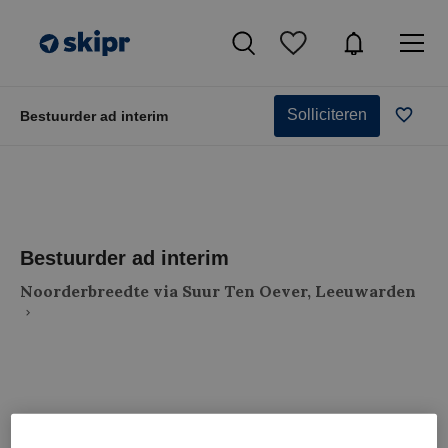
Solliciteren
Bestuurder ad interim
Bestuurder ad interim
Noorderbreedte via Suur Ten Oever, Leeuwarden
VAKGEBIED
FUNCTIE