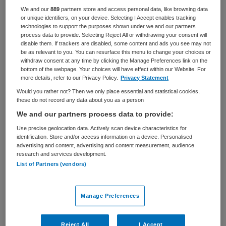
Zorgmanagement
Overige beroepen management
We and our
889
partners store and access personal data, like browsing data
or unique identifiers, on your device. Selecting I Accept enables tracking
technologies to support the purposes shown under we and our partners
BRANCHE
AANSTELLING
process data to provide. Selecting Reject All or withdrawing your consent will
Ziekenhuis
Tijdelijk dienstverband
disable them. If trackers are disabled, some content and ads you see may not
be as relevant to you. You can resurface this menu to change your choices or
PLAATSINGSDATUM
NIVEAU
withdraw consent at any time by clicking the Manage Preferences link on the
18 september 2025
WO
bottom of the webpage. Your choices will have effect within our Website. For
more details, refer to our Privacy Policy.
Privacy Statement
ERVARING
DIENSTVERBAND
Would you rather not? Then we only place essential and statistical cookies,
Ervaren
Parttime
these do not record any data about you as a person
We and our partners process data to provide:
Use precise geolocation data. Actively scan device characteristics for
Vacature niet beschikbaar
identification. Store and/or access information on a device. Personalised
advertising and content, advertising and content measurement, audience
Deze vacature Business Developer Public Private
research and services development.
Partnerships bij UMCG is niet meer actueel. Hieronder
List of Partners (vendors)
staan enkele vergelijkbare vacatures die voor u wellicht
interessant zijn.
Manage Preferences
Reject All
I Accept