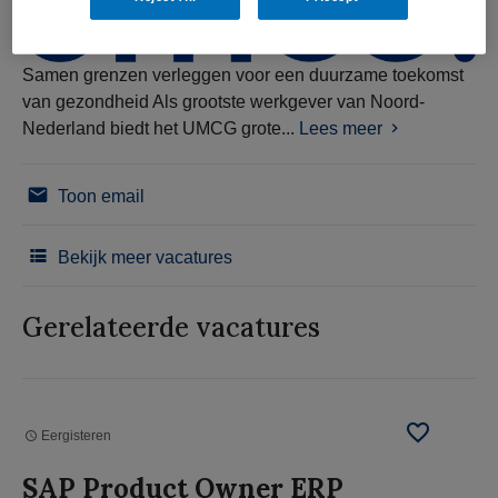
Samen grenzen verleggen voor een duurzame toekomst
van gezondheid Als grootste werkgever van Noord-
Nederland biedt het UMCG grote...
Lees meer
Toon email
Bekijk meer vacatures
Gerelateerde vacatures
Eergisteren
SAP Product Owner ERP