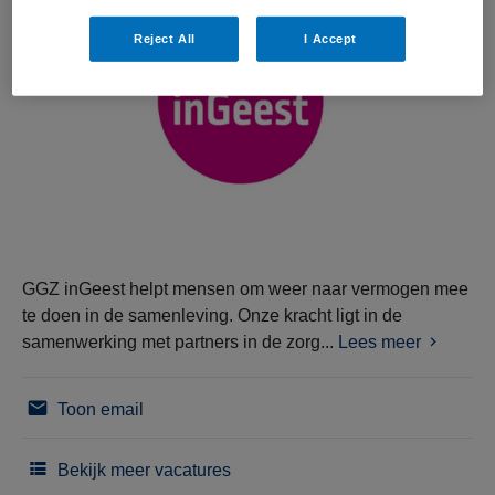
Reject All
I Accept
GGZ inGeest helpt mensen om weer naar vermogen mee
te doen in de samenleving. Onze kracht ligt in de
samenwerking met partners in de zorg...
Lees meer
Toon email
Bekijk meer vacatures