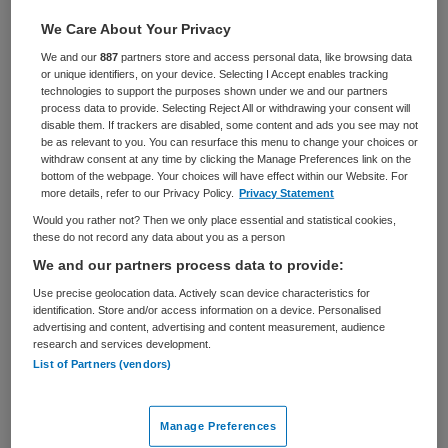
Zorgmanagement
Overige beroepen management
We Care About Your Privacy
BRANCHE
AANSTELLING
We and our
887
partners store and access personal data, like browsing data
Zelfstandige kliniek
Tijdelijk met uitzicht op vast
or unique identifiers, on your device. Selecting I Accept enables tracking
technologies to support the purposes shown under we and our partners
process data to provide. Selecting Reject All or withdrawing your consent will
PLAATSINGSDATUM
NIVEAU
disable them. If trackers are disabled, some content and ads you see may not
10 oktober 2025
HBO
be as relevant to you. You can resurface this menu to change your choices or
withdraw consent at any time by clicking the Manage Preferences link on the
bottom of the webpage. Your choices will have effect within our Website. For
ERVARING
DIENSTVERBAND
more details, refer to our Privacy Policy.
Privacy Statement
Ervaren
Fulltime
Would you rather not? Then we only place essential and statistical cookies,
these do not record any data about you as a person
Vacature niet beschikbaar
We and our partners process data to provide:
Use precise geolocation data. Actively scan device characteristics for
Deze vacature Coördinator Inkoop &
identification. Store and/or access information on a device. Personalised
Contractmanagement bij GGZ inGeest is niet meer
advertising and content, advertising and content measurement, audience
research and services development.
actueel. Hieronder staan enkele vergelijkbare vacatures
List of Partners (vendors)
die voor u wellicht interessant zijn.
Manage Preferences