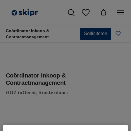
Coördinator Inkoop &
Solliciteren
Contractmanagement
Coördinator Inkoop &
Contractmanagement
GGZ inGeest, Amsterdam
VAKGEBIED
FUNCTIE