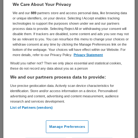
We Care About Your Privacy
Zorgmanagement
Overige beroepen management
We and our
889
partners store and access personal data, like browsing data
BRANCHE
AANSTELLING
or unique identifiers, on your device. Selecting I Accept enables tracking
Zelfstandige kliniek
Vaste aanstelling
technologies to support the purposes shown under we and our partners
process data to provide. Selecting Reject All or withdrawing your consent will
disable them. If trackers are disabled, some content and ads you see may not
PLAATSINGSDATUM
NIVEAU
be as relevant to you. You can resurface this menu to change your choices or
17 februari 2025
WO
withdraw consent at any time by clicking the Manage Preferences link on the
bottom of the webpage. Your choices will have effect within our Website. For
ERVARING
DIENSTVERBAND
more details, refer to our Privacy Policy.
Privacy Statement
Ervaren
Fulltime
Would you rather not? Then we only place essential and statistical cookies,
these do not record any data about you as a person
We and our partners process data to provide:
Vacature niet beschikbaar
Use precise geolocation data. Actively scan device characteristics for
identification. Store and/or access information on a device. Personalised
Deze vacature Hoofd Behandelzaken Cluster
advertising and content, advertising and content measurement, audience
Zorgopschaling bij GGz Centraal is niet meer actueel.
research and services development.
Hieronder staan enkele vergelijkbare vacatures die voor
List of Partners (vendors)
u wellicht interessant zijn.
Manage Preferences