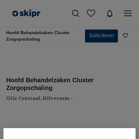
Hoofd Behandelzaken Cluster
Solliciteren
Zorgopschaling
Hoofd Behandelzaken Cluster
Zorgopschaling
GGz Centraal, Hilversum
VAKGEBIED
FUNCTIE