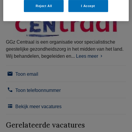
Reject All
I Accept
GGz Centraal is een organisatie voor specialistische
geestelijke gezondheidszorg in het midden van het land.
Wij behandelen, begeleiden en...
Lees meer
Toon email
Toon telefoonnummer
Bekijk meer vacatures
Gerelateerde vacatures