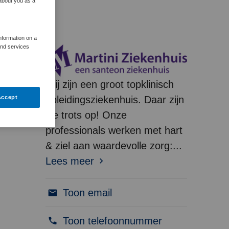
 about you as a
information on a
and services
Wij zijn een groot topklinisch
Accept
opleidingsziekenhuis. Daar zijn
we trots op! Onze
professionals werken met hart
& ziel aan waardevolle zorg:...
Lees meer
Toon email
Toon telefoonnummer