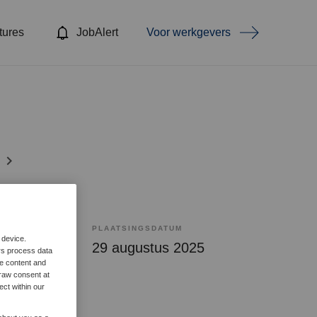
tures
JobAlert
Voor werkgevers
PLAATSINGSDATUM
 device.
bepaald
29 augustus 2025
rs process data
me content and
raw consent at
ect within our