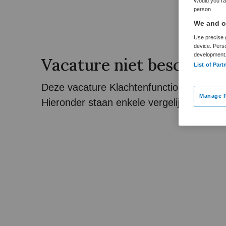
Would you rat
person
We and ou
Use precise g
device. Pers
development
Vacature niet beschikba
List of Part
Deze vacature Klachtenfunctionaris bij Ma
Manage P
Hieronder staan enkele vergelijkbare vacat