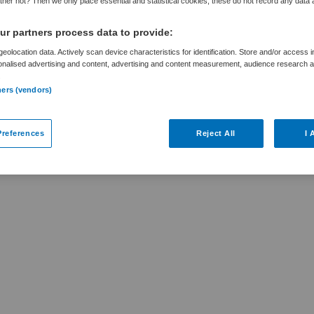
her not? Then we only place essential and statistical cookies, these do not record any data
r partners process data to provide:
eolocation data. Actively scan device characteristics for identification. Store and/or access 
onalised advertising and content, advertising and content measurement, audience research 
.
ar
ners (vendors)
rtini Ziekenhuis is niet meer actueel.
references
Reject All
I 
ures die voor u wellicht interessant zijn.