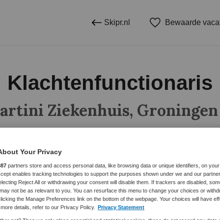
Skipr.nl
Bewaarde vaca
Klachtenfunctionaris
artini Ziekenhuis, Groningen
About Your Privacy
BRANCHE
AANSTELLING
887
partners store and access personal data, like browsing data or unique identifiers, on your
Overige beroepen management
Ziekenhuis
Niet nader 
Accept enables tracking technologies to support the purposes shown under we and our partne
electing Reject All or withdrawing your consent will disable them. If trackers are disabled, so
may not be as relevant to you. You can resurface this menu to change your choices or withd
licking the Manage Preferences link on the bottom of the webpage. Your choices will have eff
DIENSTVERBAND
more details, refer to our Privacy Policy.
Privacy Statement
paald
Parttime