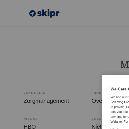
M
We Care 
VAKGEBIED
FUNCTIE
We and our
Zorgmanagement
Selecting I 
to provide. S
ads you see 
any time by c
NIVEAU
ERVARING
Website. For 
HBO
Niet nader be