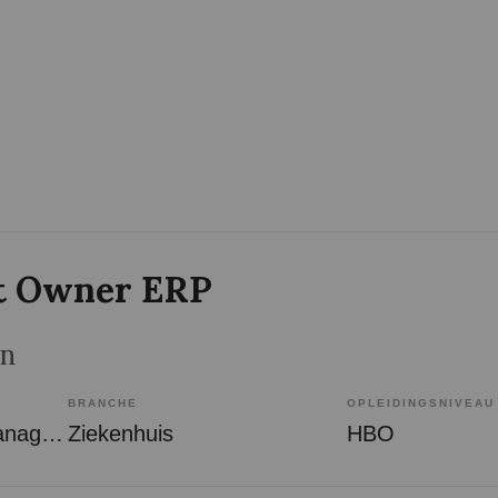
t Owner ERP
en
BRANCHE
OPLEIDINGSNIVEAU
Overige beroepen management
Ziekenhuis
HBO