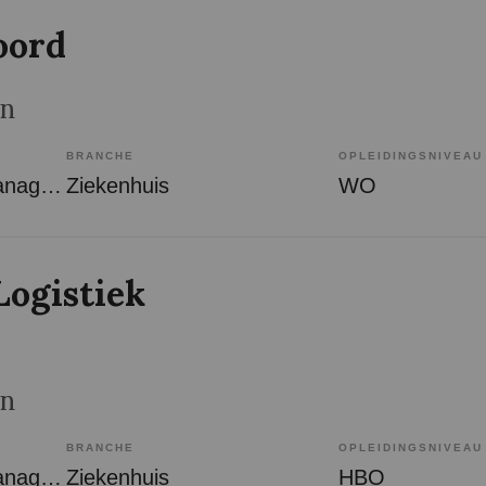
oord
en
BRANCHE
OPLEIDINGSNIVEAU
Overige beroepen management
Ziekenhuis
WO
Logistiek
en
BRANCHE
OPLEIDINGSNIVEAU
Overige beroepen management
Ziekenhuis
HBO