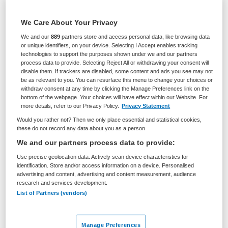
BRANCHE
AANSTELLING
We Care About Your Privacy
Thuiszorg
Vaste aanstelling
We and our
889
partners store and access personal data, like browsing data
or unique identifiers, on your device. Selecting I Accept enables tracking
PLAATSINGSDATUM
NIVEAU
technologies to support the purposes shown under we and our partners
16 mei 2026
HBO
process data to provide. Selecting Reject All or withdrawing your consent will
disable them. If trackers are disabled, some content and ads you see may not
ERVARING
DIENSTVERBAND
be as relevant to you. You can resurface this menu to change your choices or
Ervaren
Fulltime
withdraw consent at any time by clicking the Manage Preferences link on the
bottom of the webpage. Your choices will have effect within our Website. For
more details, refer to our Privacy Policy.
Privacy Statement
Vacature niet beschikbaar
Would you rather not? Then we only place essential and statistical cookies,
these do not record any data about you as a person
Deze vacature Manager ambulant (Jeugd & Volwassenen
We and our partners process data to provide:
bij Indaad (via VOOR) is niet meer actueel. Hieronder
Use precise geolocation data. Actively scan device characteristics for
staan enkele vergelijkbare vacatures die voor u wellicht
identification. Store and/or access information on a device. Personalised
advertising and content, advertising and content measurement, audience
interessant zijn.
research and services development.
List of Partners (vendors)
Manage Preferences