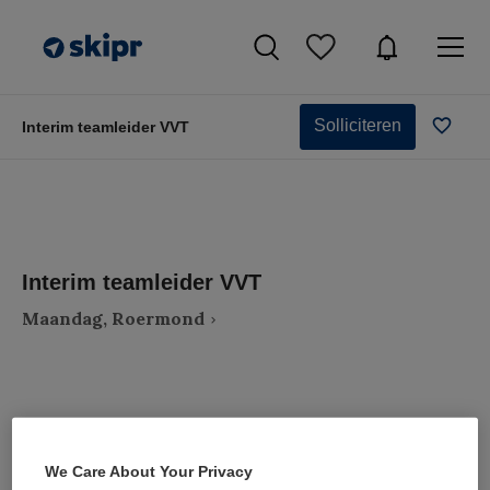
Solliciteren
Interim teamleider VVT
Interim teamleider VVT
Maandag, Roermond
VAKGEBIED
FUNCTIE
We Care About Your Privacy
Zorgmanagement
Teammanager