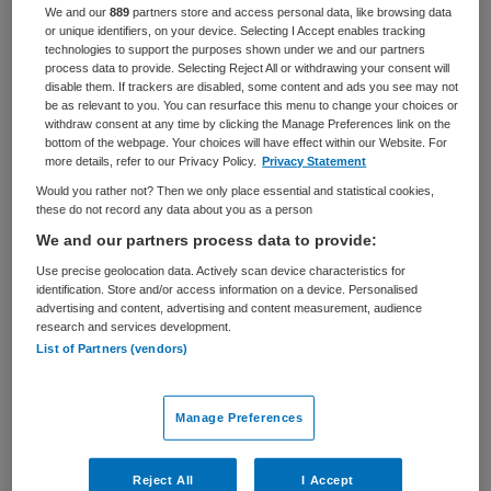
We and our
889
partners store and access personal data, like browsing data
or unique identifiers, on your device. Selecting I Accept enables tracking
BRANCHE
AANSTELLING
technologies to support the purposes shown under we and our partners
Instelling/tehuis
Tijdelijk dienstverband
process data to provide. Selecting Reject All or withdrawing your consent will
disable them. If trackers are disabled, some content and ads you see may not
PLAATSINGSDATUM
NIVEAU
be as relevant to you. You can resurface this menu to change your choices or
7 juni 2025
HBO
withdraw consent at any time by clicking the Manage Preferences link on the
bottom of the webpage. Your choices will have effect within our Website. For
more details, refer to our Privacy Policy.
Privacy Statement
ERVARING
DIENSTVERBAND
Ervaren
Niet nader bepaald
Would you rather not? Then we only place essential and statistical cookies,
these do not record any data about you as a person
We and our partners process data to provide:
Vacature niet beschikbaar
Use precise geolocation data. Actively scan device characteristics for
identification. Store and/or access information on a device. Personalised
Deze vacature Interim teamleider VVT bij Maandag is niet
advertising and content, advertising and content measurement, audience
research and services development.
meer actueel. Hieronder staan enkele vergelijkbare
List of Partners (vendors)
vacatures die voor u wellicht interessant zijn.
Manage Preferences
Reject All
I Accept