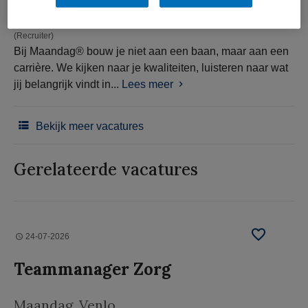
(Recruiter)
Bij Maandag® bouw je niet aan een baan, maar aan een
carrière. We kijken naar je kwaliteiten, luisteren naar wat
jij belangrijk vindt in...
Lees meer
Bekijk meer vacatures
Gerelateerde vacatures
24-07-2026
Teammanager Zorg
Maandag
, Venlo