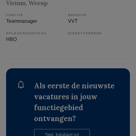
Vivium
, Weesp
FUNCTIE
BRANCHE
Teammanager
VVT
OPLEIDINGSNIVEAU
DIENSTVERBAND
HBO
Als eerste de nieuwste
vacatures in jouw
functiegebied
ontvangen?
Stel JobAlert in!