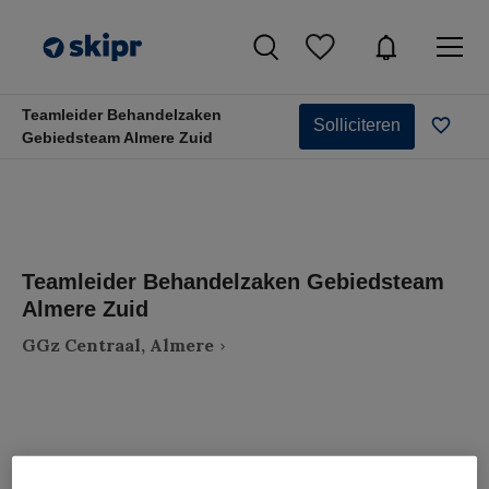
Teamleider Behandelzaken
Solliciteren
Gebiedsteam Almere Zuid
Teamleider Behandelzaken Gebiedsteam
Almere Zuid
GGz Centraal, Almere
VAKGEBIED
FUNCTIE