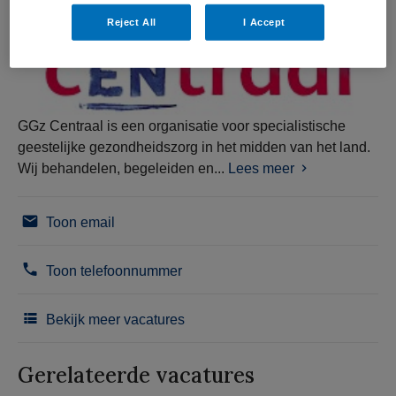
Reject All
I Accept
GGz Centraal is een organisatie voor specialistische
geestelijke gezondheidszorg in het midden van het land.
Wij behandelen, begeleiden en...
Lees meer
Toon email
Toon telefoonnummer
Bekijk meer vacatures
Gerelateerde vacatures