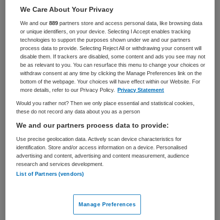
Zorgmanagement
Teammanager
We Care About Your Privacy
We and our
889
partners store and access personal data, like browsing data
BRANCHE
AANSTELLING
or unique identifiers, on your device. Selecting I Accept enables tracking
Zelfstandige kliniek
Vaste aanstelling
technologies to support the purposes shown under we and our partners
process data to provide. Selecting Reject All or withdrawing your consent will
disable them. If trackers are disabled, some content and ads you see may not
PLAATSINGSDATUM
NIVEAU
be as relevant to you. You can resurface this menu to change your choices or
14 oktober 2025
WO
withdraw consent at any time by clicking the Manage Preferences link on the
bottom of the webpage. Your choices will have effect within our Website. For
ERVARING
DIENSTVERBAND
more details, refer to our Privacy Policy.
Privacy Statement
Starter
Fulltime
Would you rather not? Then we only place essential and statistical cookies,
these do not record any data about you as a person
We and our partners process data to provide:
Vacature niet beschikbaar
Use precise geolocation data. Actively scan device characteristics for
Deze vacature Teamleider Behandelzaken Gebiedsteam
identification. Store and/or access information on a device. Personalised
advertising and content, advertising and content measurement, audience
Almere Zuid bij GGz Centraal is niet meer actueel.
research and services development.
Hieronder staan enkele vergelijkbare vacatures die voor
List of Partners (vendors)
u wellicht interessant zijn.
Manage Preferences