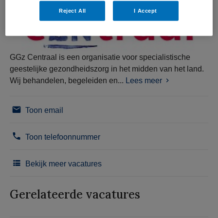
Reject All
I Accept
GGz Centraal is een organisatie voor specialistische
geestelijke gezondheidszorg in het midden van het land.
Wij behandelen, begeleiden en...
Lees meer
Toon email
Toon telefoonnummer
Bekijk meer vacatures
Gerelateerde vacatures