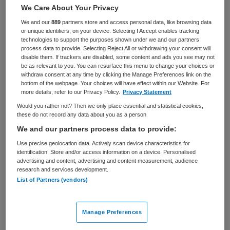
We Care About Your Privacy
BRANCHE
AANSTELLING
We and our
889
partners store and access personal data, like browsing data
Zelfstandige kliniek
Vaste aanstelling
or unique identifiers, on your device. Selecting I Accept enables tracking
technologies to support the purposes shown under we and our partners
PLAATSINGSDATUM
NIVEAU
process data to provide. Selecting Reject All or withdrawing your consent will
8 februari 2025
HBO
disable them. If trackers are disabled, some content and ads you see may not
be as relevant to you. You can resurface this menu to change your choices or
withdraw consent at any time by clicking the Manage Preferences link on the
ERVARING
DIENSTVERBAND
bottom of the webpage. Your choices will have effect within our Website. For
Ervaren
Fulltime
more details, refer to our Privacy Policy.
Privacy Statement
Would you rather not? Then we only place essential and statistical cookies,
these do not record any data about you as a person
Vacature niet beschikbaar
We and our partners process data to provide:
Deze vacature Teamleider Huismeesters bij GGz
Use precise geolocation data. Actively scan device characteristics for
identification. Store and/or access information on a device. Personalised
Centraal is niet meer actueel. Hieronder staan enkele
advertising and content, advertising and content measurement, audience
vergelijkbare vacatures die voor u wellicht interessant
research and services development.
zijn.
List of Partners (vendors)
Manage Preferences