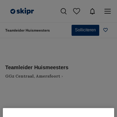
Solliciteren
Teamleider Huismeesters
Teamleider Huismeesters
GGz Centraal, Amersfoort
VAKGEBIED
FUNCTIE
Zorgmanagement
Teammanager