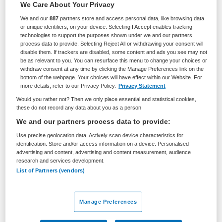
We Care About Your Privacy
BRANCHE
AANSTELLING
We and our
887
partners store and access personal data, like browsing data
Ziekenhuis
Vaste aanstelling
or unique identifiers, on your device. Selecting I Accept enables tracking
technologies to support the purposes shown under we and our partners
process data to provide. Selecting Reject All or withdrawing your consent will
PLAATSINGSDATUM
NIVEAU
disable them. If trackers are disabled, some content and ads you see may not
18 mei 2026
HBO
be as relevant to you. You can resurface this menu to change your choices or
withdraw consent at any time by clicking the Manage Preferences link on the
ERVARING
DIENSTVERBAND
bottom of the webpage. Your choices will have effect within our Website. For
Ervaren
Parttime
more details, refer to our Privacy Policy.
Privacy Statement
Would you rather not? Then we only place essential and statistical cookies,
these do not record any data about you as a person
Vacature niet beschikbaar
We and our partners process data to provide:
Use precise geolocation data. Actively scan device characteristics for
Deze vacature Teamleider polikliniek Urologie bij
identification. Store and/or access information on a device. Personalised
Dijklander Ziekenhuis is niet meer actueel. Hieronder
advertising and content, advertising and content measurement, audience
staan enkele vergelijkbare vacatures die voor u wellicht
research and services development.
List of Partners (vendors)
interessant zijn.
Manage Preferences