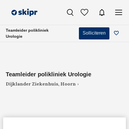
Teamleider polikliniek
Solliciteren
Urologie
Teamleider polikliniek Urologie
Dijklander Ziekenhuis, Hoorn
VAKGEBIED
FUNCTIE
Zorgmanagement
Teammanager