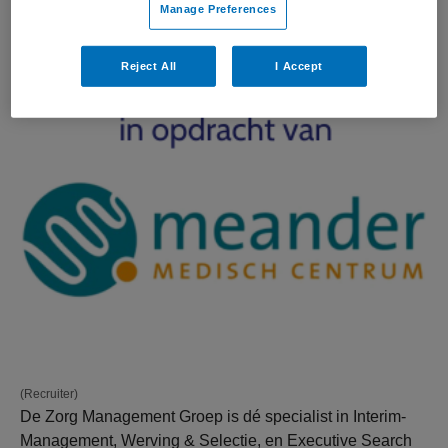
Manage Preferences
Reject All
I Accept
(Recruiter)
De Zorg Management Groep is dé specialist in Interim-
Management, Werving & Selectie, en Executive Search