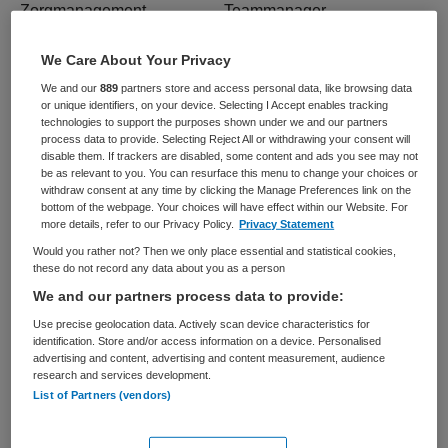
Zorgmanagement
Teammanager
BRANCHE
AANSTELLING
We Care About Your Privacy
Ziekenhuis
Tijdelijk met uitzicht op vast
We and our
889
partners store and access personal data, like browsing data
or unique identifiers, on your device. Selecting I Accept enables tracking
PLAATSINGSDATUM
NIVEAU
technologies to support the purposes shown under we and our partners
11 juli 2025
HBO
process data to provide. Selecting Reject All or withdrawing your consent will
disable them. If trackers are disabled, some content and ads you see may not
ERVARING
DIENSTVERBAND
be as relevant to you. You can resurface this menu to change your choices or
Ervaren
Parttime
withdraw consent at any time by clicking the Manage Preferences link on the
bottom of the webpage. Your choices will have effect within our Website. For
more details, refer to our Privacy Policy.
Privacy Statement
Vacature niet beschikbaar
Would you rather not? Then we only place essential and statistical cookies,
these do not record any data about you as a person
We and our partners process data to provide:
Deze vacature Teammanager OKC bij Meander Medisch
Centrum via Zorg Management Groep is niet meer
Use precise geolocation data. Actively scan device characteristics for
identification. Store and/or access information on a device. Personalised
actueel. Hieronder staan enkele vergelijkbare vacatures
advertising and content, advertising and content measurement, audience
die voor u wellicht interessant zijn.
research and services development.
List of Partners (vendors)